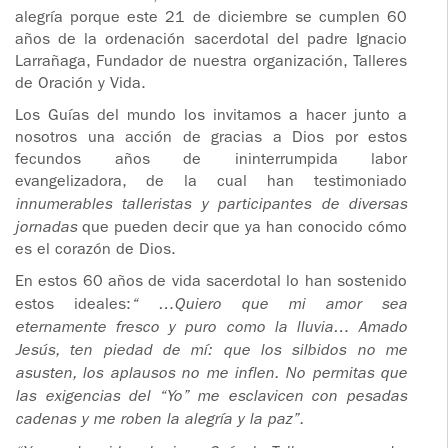
ADOLESCENTES
alegría porque este 21 de diciembre se cumplen 60
HOMENAJE
años de la ordenación sacerdotal del padre Ignacio
PADRE
Larrañaga, Fundador de nuestra organización, Talleres
TOV NIÑOS
de Oración y Vida.
IGNACIO
LARRAÑAGA
CURSO
Los Guías del mundo los invitamos a hacer junto a
MATRIMONIAL
nosotros una acción de gracias a Dios por estos
OBRA
fecundos años de ininterrumpida labor
evangelizadora, de la cual han testimoniado
PADRE
ENCUENTRO DE
innumerables talleristas y participantes de diversas
IGNACIO
EXPERIENCIA DE
jornadas
que pueden decir que ya han conocido cómo
LARRAÑAGA
DIOS
es el corazón de Dios.
LIBROS
CHARLAS Y
En estos 60 años de vida sacerdotal lo han sostenido
estos ideales:
“ …Quiero que mi amor sea
JORNADAS DE
eternamente fresco y puro como la lluvia… Amado
VIDEOS
EVANGELIZACIÓN
Jesús, ten piedad de mí: que los silbidos no me
asusten, los aplausos no me inflen. No permitas que
AUDIOS
CÍRCULOS DE
las exigencias del “Yo” me esclavicen con pesadas
ORACIÓN Y VIDA
cadenas y me roben la alegría y la paz”.