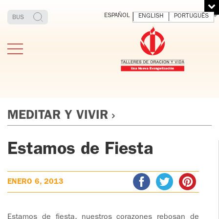
ESPAÑOL
ENGLISH
PORTUGUÊS
MEDITAR Y VIVIR
Estamos de Fiesta
ESTIMONIOS
FUNDADOR
MEDITAR
EXP
Y VIVIR
EL 
TOV ADULTOS
PADRE
DIO
IGNACIO
ENERO 6, 2013
LARRAÑAGA
TOV JÓVENES
ORBEGOZO
OFM CAP.
TOV
Estamos de fiesta, nuestros corazones rebosan de