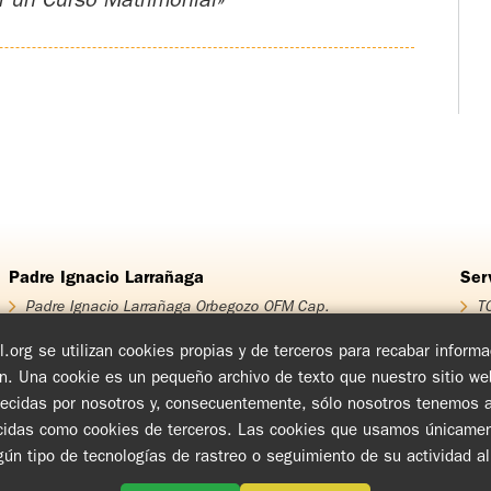
r un Curso Matrimonial»
Padre Ignacio Larrañaga
Ser
Padre Ignacio Larrañaga Orbegozo OFM Cap.
TO
Homenaje Padre Ignacio Larrañaga
T
Obra Padre Ignacio Larrañaga
T
.org se utilizan cookies propias y de terceros para recabar infor
Libros
T
ón. Una cookie es un pequeño archivo de texto que nuestro sitio w
Videos
Cu
blecidas por nosotros y, consecuentemente, sólo nosotros tenemos ac
Audios
En
Ch
das como cookies de terceros. Las cookies que usamos únicamente i
Cí
ngún tipo de tecnologías de rastreo o seguimiento de su actividad a
www.tovpil.org
Aviso de Privacidad
Estructura
Guías Registrados