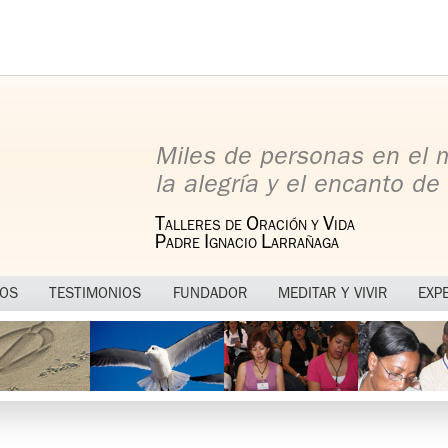
Miles de personas en el
la alegría y el encanto de 
T
O
V
ALLERES DE
RACIÓN Y
IDA
P
I
L
ADRE
GNACIO
ARRAÑAGA
MOS
TESTIMONIOS
FUNDADOR
MEDITAR Y VIVIR
EXP