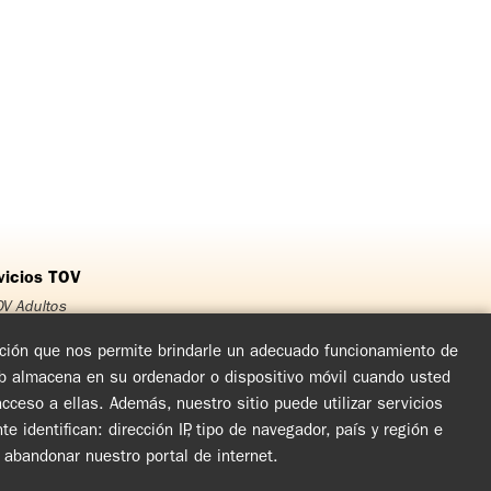
vicios TOV
V Adultos
OV Jóvenes
OV Adolescentes
mación que nos permite brindarle un adecuado funcionamiento de
OV Niños
eb almacena en su ordenador o dispositivo móvil cuando usted
rso Matrimonial
ceso a ellas. Además, nuestro sitio puede utilizar servicios
cuentro de Experiencia de Dios
arlas y Jornadas de Evangelización
dentifican: dirección IP, tipo de navegador, país y región e
rculos de Oración y Vida
l abandonar nuestro portal de internet.