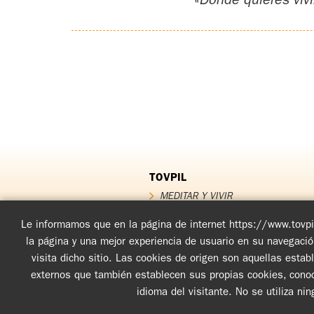
«Dónde quieres vivi
TOVPIL
MEDITAR Y VIVIR
QUIÉNES SOMOS
QUÉ OFRECEMOS
Le informamos que en la página de internet https://www.tovpil
Testimonios
la página y una mejor experiencia de usuario en su navegaci
FUNDADOR
visita dicho sitio. Las cookies de origen son aquellas esta
Noticias TOV
externos que también establecen sus propias cookies, conoci
idioma del visitante. No se utiliza ni