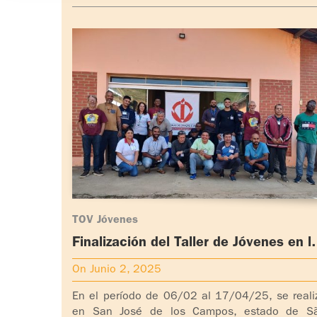
TOV Jóvenes
Finalización del Taller de Jóvenes en l
Comunidad "Alianza de Misericordia".
On Junio 2, 2025
Brasil.
En el período de 06/02 al 17/04/25, se reali
en San José de los Campos, estado de S