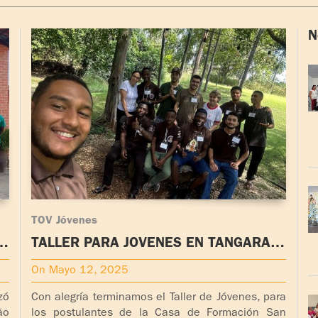
N
TOV Jóvenes
a
TALLER PARA JÓVENES EN TANGARÁ
DA SERRA, MATO GROSSO, BRASIL
On Mayo 12, 2025
zó
Con alegría terminamos el Taller de Jóvenes, para
ão
los postulantes de la Casa de Formación San