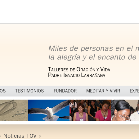
Miles de personas en el
la alegría y el encanto de 
T
O
V
ALLERES DE
RACIÓN Y
IDA
P
I
L
ADRE
GNACIO
ARRAÑAGA
MOS
TESTIMONIOS
FUNDADOR
MEDITAR Y VIVIR
EXP
Noticias TOV