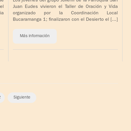
de
Los jóvenes del grupo Juvenil de la Parroquia San
el
Juan Eudes vivieron el Taller de Oración y Vida
ia
organizado por la Coordinación Local
Bucaramanga 1; finalizaron con el Desierto el [...]
Más información
2
Siguiente