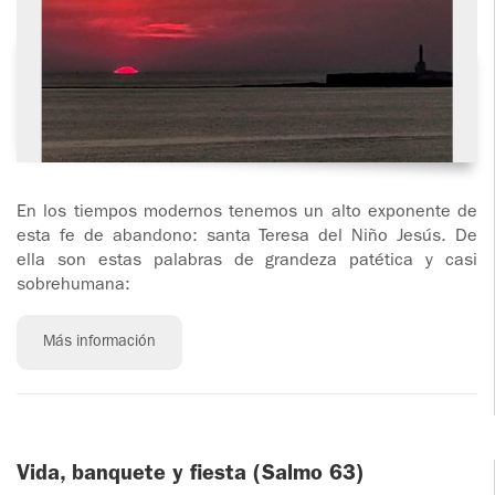
ADOLESCENTES
HOMENAJE
PADRE
TOV NIÑOS
IGNACIO
LARRAÑAGA
CURSO
MATRIMONIAL
OBRA
PADRE
ENCUENTRO DE
En los tiempos modernos tenemos un alto exponente de
IGNACIO
EXPERIENCIA DE
esta fe de abandono: santa Teresa del Niño Jesús. De
LARRAÑAGA
DIOS
ella son estas palabras de grandeza patética y casi
sobrehumana:
LIBROS
CHARLAS Y
JORNADAS DE
Más información
VIDEOS
EVANGELIZACIÓN
AUDIOS
CÍRCULOS DE
ORACIÓN Y VIDA
Vida, banquete y fiesta (Salmo 63)