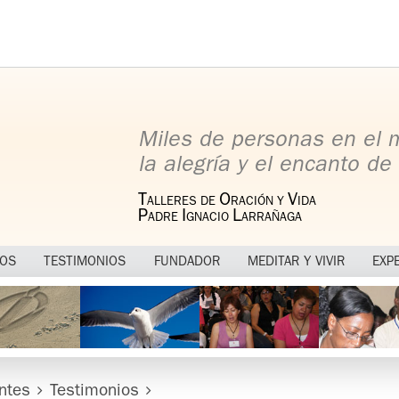
Miles de personas en el
la alegría y el encanto de 
T
O
V
ALLERES DE
RACIÓN Y
IDA
P
I
L
ADRE
GNACIO
ARRAÑAGA
MOS
TESTIMONIOS
FUNDADOR
MEDITAR Y VIVIR
EXP
ntes
Testimonios