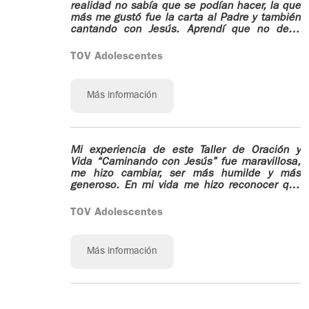
realidad no sabía que se podían hacer, la que
más me gustó fue la carta al Padre y también
cantando con Jesús. Aprendí que no debo
tener enemigos, que no debo ser malgeniada
y que debo de imitar a Jesús como él nos
TOV Adolescentes
ordena.
Más información
Mi experiencia de este Taller de Oración y
Vida “Caminando con Jesús” fue maravillosa,
me hizo cambiar, ser más humilde y más
generoso. En mi vida me hizo reconocer que
estaba haciendo las cosas mal y pude
cambiar y estar en paz conmigo mismo.
TOV Adolescentes
Más información