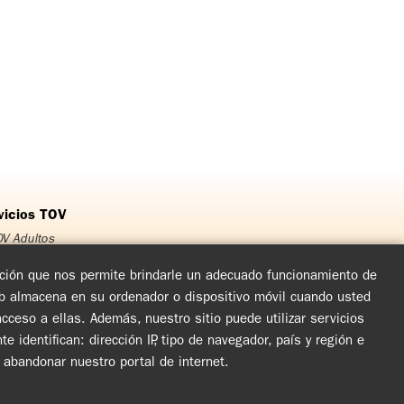
vicios TOV
V Adultos
OV Jóvenes
OV Adolescentes
mación que nos permite brindarle un adecuado funcionamiento de
OV Niños
eb almacena en su ordenador o dispositivo móvil cuando usted
rso Matrimonial
ceso a ellas. Además, nuestro sitio puede utilizar servicios
cuentro de Experiencia de Dios
arlas y Jornadas de Evangelización
dentifican: dirección IP, tipo de navegador, país y región e
rculos de Oración y Vida
l abandonar nuestro portal de internet.