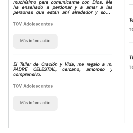
muchísimo para comunicarme con Dios. Me
ha enseñado a perdonar y a amar a las
personas que están ahí alrededor y sobre
todo a valorar a mi familia; no tenía buena
T
comunicación con ellos, pero en cada sesión
TOV Adolescentes
que viví en lo que más pensaba era en pedir
T
perdón por mis pecados, en cómo hallar una
buena comunicación con mis padres y en
Más información
pedir bendiciones para mi familia, amigos y
conocidos.
T
El Taller de Oración y Vida, me regalo a mi
T
PADRE CELESTlAL, cercano, amoroso y
comprensivo.
TOV Adolescentes
Más información