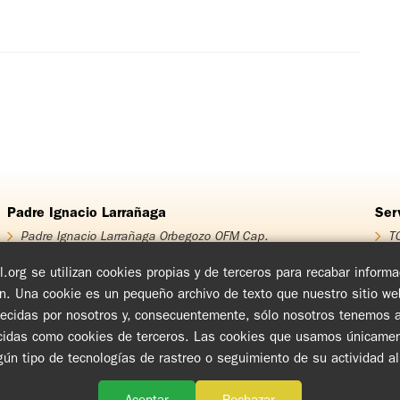
Padre Ignacio Larrañaga
Ser
Padre Ignacio Larrañaga Orbegozo OFM Cap.
TO
Homenaje Padre Ignacio Larrañaga
T
Obra Padre Ignacio Larrañaga
T
.org se utilizan cookies propias y de terceros para recabar infor
Libros
T
ón. Una cookie es un pequeño archivo de texto que nuestro sitio w
Videos
Cu
blecidas por nosotros y, consecuentemente, sólo nosotros tenemos ac
Audios
En
Ch
das como cookies de terceros. Las cookies que usamos únicamente i
Cí
ngún tipo de tecnologías de rastreo o seguimiento de su actividad a
www.tovpil.org
Aviso de Privacidad
Estructura
Guías Registrados