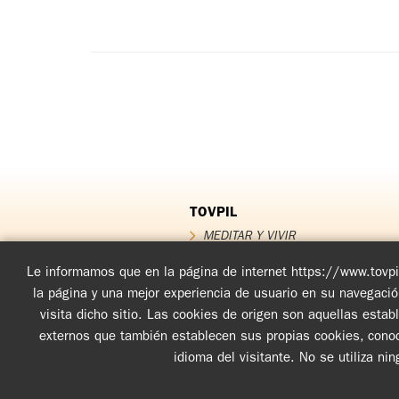
TOVPIL
MEDITAR Y VIVIR
QUIÉNES SOMOS
QUÉ OFRECEMOS
Le informamos que en la página de internet https://www.tovpil
Testimonios
la página y una mejor experiencia de usuario en su navegaci
FUNDADOR
visita dicho sitio. Las cookies de origen son aquellas esta
Noticias TOV
externos que también establecen sus propias cookies, conoci
idioma del visitante. No se utiliza ni