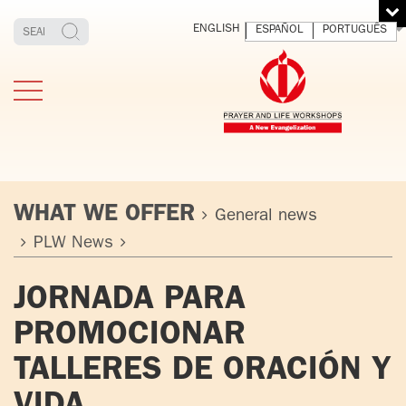
ENGLISH
ESPAÑOL
PORTUGUÊS
WHAT WE OFFER
General news
PLW News
TESTIMONIES
THE FOUNDER
MEDITATING
E
JORNADA PARA
AND LIVING
T
ADULTS
FATHER
O
PROMOCIONAR
IGNACIO
LARRAÑAGA
YOUNG ADULTS
TALLERES DE ORACIÓN Y
ORBEGOZO
OFM CAP.
PLW