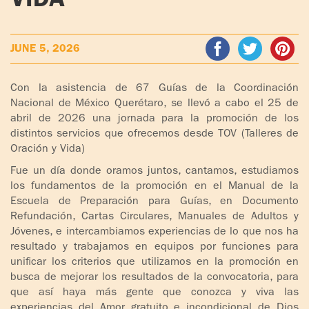
VIDA
ADOLECENTS
HOMAGE
FATHER
PLW CHILDREN
JUNE 5, 2026
IGNACIO
LARRAÑAGA
MARRIAGE
Con la asistencia de 67 Guías de la Coordinación
COURSE
Nacional de México Querétaro, se llevó a cabo el 25 de
FATHER
abril de 2026 una jornada para la promoción de los
IGNACIO
ENCOUNTERS –
distintos servicios que ofrecemos desde TOV (Talleres de
LARRAÑAGA
EXPERIENCE OF
Oración y Vida)
WORK
GOD
Fue un día donde oramos juntos, cantamos, estudiamos
los fundamentos de la promoción en el Manual de la
BOOKS
EVANGELIZATION
Escuela de Preparación para Guías, en Documento
TALKS AND
Refundación, Cartas Circulares, Manuales de Adultos y
VIDEOS
MEETINGS
Jóvenes, e intercambiamos experiencias de lo que nos ha
resultado y trabajamos en equipos por funciones para
AUDIOS
CÍRCULOS DE
unificar los criterios que utilizamos en la promoción en
busca de mejorar los resultados de la convocatoria, para
ORACIÓN Y VIDA
que así haya más gente que conozca y viva las
experiencias del Amor gratuito e incondicional de Dios