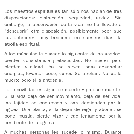
ADOLESCENTES
HOMENAJE
Los maestros espirituales tan sólo nos hablan de tres
disposiciones: distracción, sequedad, aridez. Sin
PADRE
TOV NIÑOS
embargo, la observación de la vida me ha llevado a
IGNACIO
“descubrir” otra disposición, posiblemente peor que
LARRAÑAGA
CURSO
las anteriores, muy frecuente en nuestros días: la
MATRIMONIAL
atrofia espiritual.
OBRA
A los músculos le sucede lo siguiente: de no usarlos,
PADRE
ENCUENTRO DE
pierden consistencia y elasticidad. No mueren pero
IGNACIO
EXPERIENCIA DE
pierden vitalidad. Ya no sirven para desarrollar
LARRAÑAGA
DIOS
energías, levantar peso, correr. Se atrofian. No es la
muerte pero sí la antesala.
LIBROS
CHARLAS Y
La inmovilidad es signo de muerte y produce muerte.
JORNADAS DE
Si la vida deja de ser movimiento, deja de ser vida:
VIDEOS
EVANGELIZACIÓN
los tejidos se endurecen y son dominados por la
rigidez. Una planta, si la dejan de regar y abonar, se
AUDIOS
CÍRCULOS DE
pone mustia, pierde vigor y cae lentamente por la
ORACIÓN Y VIDA
pendiente de la agonía.
A muchas personas les sucede lo mismo. Durante