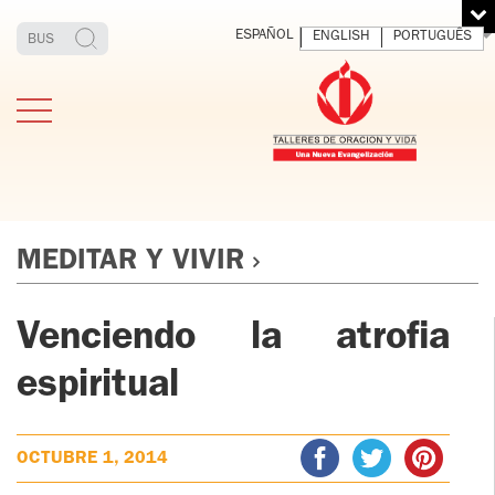
ESPAÑOL
ENGLISH
PORTUGUÊS
MEDITAR Y VIVIR
Venciendo la atrofia
ESTIMONIOS
FUNDADOR
MEDITAR
EXP
Y VIVIR
EL 
TOV ADULTOS
espiritual
PADRE
DIO
IGNACIO
LARRAÑAGA
TOV JÓVENES
ORBEGOZO
OCTUBRE 1, 2014
OFM CAP.
TOV