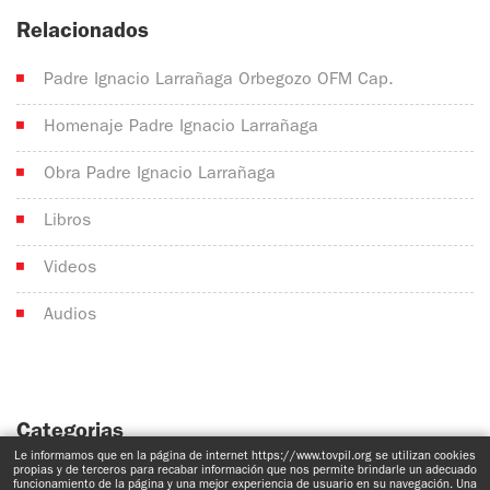
Relacionados
Padre Ignacio Larrañaga Orbegozo OFM Cap.
Homenaje Padre Ignacio Larrañaga
Obra Padre Ignacio Larrañaga
Libros
Videos
Audios
Categorias
Le informamos que en la página de internet https://www.tovpil.org se utilizan cookies
No hay categorías
propias y de terceros para recabar información que nos permite brindarle un adecuado
funcionamiento de la página y una mejor experiencia de usuario en su navegación. Una