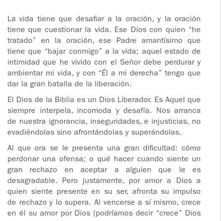
ADOLESCENTES
HOMENAJE
La vida tiene que desafiar a la oración, y la oración
tiene que cuestionar la vida. Ese Dios con quien “he
PADRE
TOV NIÑOS
tratado” en la oración, ese Padre amantísimo que
IGNACIO
tiene que “bajar conmigo” a la vida; aquel estado de
LARRAÑAGA
CURSO
intimidad que he vivido con el Señor debe perdurar y
MATRIMONIAL
ambientar mi vida, y con “Él a mi derecha” tengo que
OBRA
dar la gran batalla de la liberación.
PADRE
ENCUENTRO DE
El Dios de la Biblia es un Dios Liberador. Es Aquel que
IGNACIO
EXPERIENCIA DE
siempre interpela, incomoda y desafía. Nos arranca
LARRAÑAGA
DIOS
de nuestra ignorancia, inseguridades, e injusticias, no
evadiéndolas sino afrontándolas y superándolas.
LIBROS
CHARLAS Y
Al que ora se le presenta una gran dificultad: cómo
JORNADAS DE
perdonar una ofensa; o qué hacer cuando siente un
VIDEOS
EVANGELIZACIÓN
gran rechazo en aceptar a alguien que le es
desagradable. Pero justamente, por amor a Dios a
AUDIOS
CÍRCULOS DE
quien siente presente en su ser, afronta su impulso
ORACIÓN Y VIDA
de rechazo y lo supera. Al vencerse a sí mismo, crece
en él su amor por Dios (podríamos decir “crece” Dios