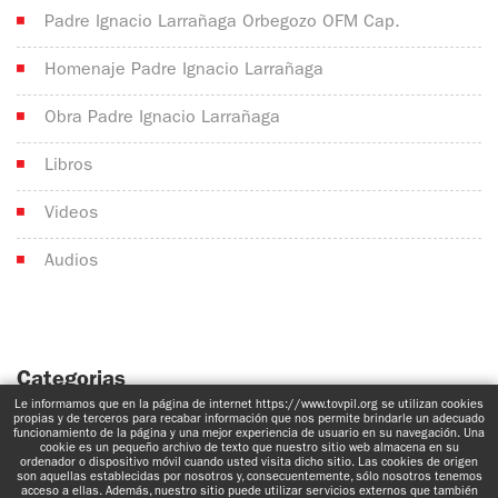
Padre Ignacio Larrañaga Orbegozo OFM Cap.
Homenaje Padre Ignacio Larrañaga
Obra Padre Ignacio Larrañaga
Libros
Videos
Audios
Categorias
Le informamos que en la página de internet https://www.tovpil.org se utilizan cookies
No hay categorías
propias y de terceros para recabar información que nos permite brindarle un adecuado
funcionamiento de la página y una mejor experiencia de usuario en su navegación. Una
cookie es un pequeño archivo de texto que nuestro sitio web almacena en su
ordenador o dispositivo móvil cuando usted visita dicho sitio. Las cookies de origen
son aquellas establecidas por nosotros y, consecuentemente, sólo nosotros tenemos
acceso a ellas. Además, nuestro sitio puede utilizar servicios externos que también