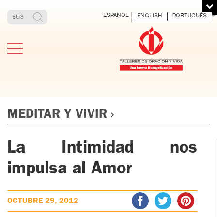
ESPAÑOL
ENGLISH
PORTUGUÊS
MEDITAR Y VIVIR
La Intimidad nos
ESTIMONIOS
FUNDADOR
MEDITAR
EXP
Y VIVIR
EL 
TOV ADULTOS
impulsa al Amor
PADRE
DIO
IGNACIO
LARRAÑAGA
TOV JÓVENES
ORBEGOZO
OCTUBRE 29, 2012
OFM CAP.
TOV