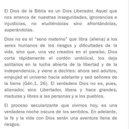
ADOLESCENTES
HOMENAJE
El Dios de la Biblia es un Dios Liberador, Aquel que
nos arranca de nuestras inseguridades, ignorancias e
PADRE
TOV NIÑOS
injusticias, no eludiéndolas sino afrontándolas,
IGNACIO
superándolas.
LARRAÑAGA
CURSO
MATRIMONIAL
Dios no es el “seno materno” que libra (aliena) a los
OBRA
seres humanos de los riesgos y dificultades de la
vida, sino que, una vez creados en el paraíso, Dios
PADRE
ENCUENTRO DE
corta rápidamente el cordón umbilical, los deja
IGNACIO
EXPERIENCIA DE
solitarios en la lucha abierta de la libertad y de la
LARRAÑAGA
DIOS
independencia, y viene a decirles: ahora sed adultos,
empujad el universo hacia adelante y sed señores de
LIBROS
CHARLAS Y
la tierra (Gén.1, 26). El verdadero Dios no es, pues,
JORNADAS DE
alienador, sino Libertador, libera y hace grandes,
VIDEOS
EVANGELIZACIÓN
maduras y libres a las personas y a los pueblos.
El proceso secularizante que vivimos hoy, es una
AUDIOS
CÍRCULOS DE
verdadera noche oscura de los sentidos. En adelante,
ORACIÓN Y VIDA
la fe y la vida con Dios serán una aventura llena de
riesgos.