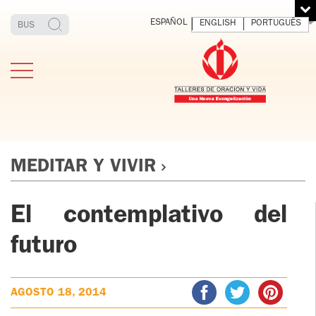
ESPAÑOL
ENGLISH
PORTUGUÊS
MEDITAR Y VIVIR
El contemplativo del
ESTIMONIOS
FUNDADOR
MEDITAR
EXP
Y VIVIR
EL 
TOV ADULTOS
futuro
PADRE
DIO
IGNACIO
LARRAÑAGA
TOV JÓVENES
ORBEGOZO
AGOSTO 18, 2014
OFM CAP.
TOV