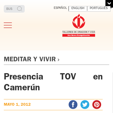
ESPAÑOL
ENGLISH
PORTUGUÊS
MEDITAR Y VIVIR
Presencia TOV en
ESTIMONIOS
FUNDADOR
MEDITAR
EXP
Y VIVIR
EL 
TOV ADULTOS
Camerún
PADRE
DIO
IGNACIO
LARRAÑAGA
TOV JÓVENES
ORBEGOZO
MAYO 1, 2012
OFM CAP.
TOV