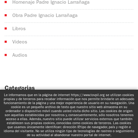
Homenaje Padre Ignacio Larrañaga
Obra Padre Ignacio Larrañaga
Libros
Videos
Audios
Categorias
Le informamos que en la página de internet https://www.tovpil.org se utilizan cookies
No hay categorías
propias y de terceros para recabar información que nos permite brindarle un adecuado
funcionamiento de la página y una mejor experiencia de usuario en su navegación. Una
cookie es un pequeño archivo de texto que nuestro sitio web almacena en su
ordenador o dispositivo móvil cuando usted visita dicho sitio. Las cookies de origen
son aquellas establecidas por nosotros y, consecuentemente, sólo nosotros tenemos
acceso a ellas. Además, nuestro sitio puede utilizar servicios externos que también
establecen sus propias cookies, conocidas como cookies de terceros. Las cookies
que usamos únicamente identifican: dirección IP, tipo de navegador, país y región e
idioma del visitante. No se utiliza ningún tipo de tecnologías de rastreo o seguimiento
www.tovpil.org
Aviso de Privacidad
Estructura
Guías Registrados
de su actividad al abandonar nuestro portal de internet.