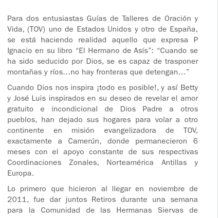
ADOLESCENTES
HOMENAJE
Para dos entusiastas Guías de Talleres de Oración y
Vida, (TOV) uno de Estados Unidos y otro de España,
PADRE
TOV NIÑOS
se está haciendo realidad aquello que expresa P
IGNACIO
Ignacio en su libro “El Hermano de Asís”: “Cuando se
LARRAÑAGA
CURSO
ha sido seducido por Dios, se es capaz de trasponer
MATRIMONIAL
montañas y ríos…no hay fronteras que detengan…”
OBRA
Cuando Dios nos inspira ¡todo es posible!, y así Betty
PADRE
ENCUENTRO DE
y José Luis inspirados en su deseo de revelar el amor
IGNACIO
EXPERIENCIA DE
gratuito e incondicional de Dios Padre a otros
LARRAÑAGA
DIOS
pueblos, han dejado sus hogares para volar a otro
continente en misión evangelizadora de TOV,
LIBROS
CHARLAS Y
exactamente a Camerún, donde permanecieron 6
JORNADAS DE
meses con el apoyo constante de sus respectivas
VIDEOS
EVANGELIZACIÓN
Coordinaciones Zonales, Norteamérica Antillas y
Europa.
AUDIOS
CÍRCULOS DE
Lo primero que hicieron al llegar en noviembre de
ORACIÓN Y VIDA
2011, fue dar juntos Retiros durante una semana
para la Comunidad de las Hermanas Siervas de