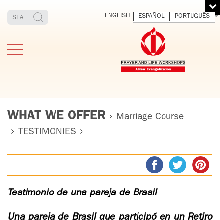
ENGLISH
ESPAÑOL
PORTUGUÊS
WHAT WE OFFER
Marriage Course
TESTIMONIES
TESTIMONIES
THE FOUNDER
MEDITATING
E
AND LIVING
T
ADULTS
FATHER
O
IGNACIO
LARRAÑAGA
YOUNG ADULTS
Testimonio de una pareja de Brasil
ORBEGOZO
OFM CAP.
PLW
Una pareja de Brasil que participó en un Retiro