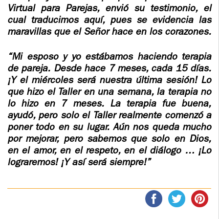
ADOLECENTS
Virtual para Parejas, envió su testimonio, el
HOMAGE
cual traducimos aquí, pues se evidencia las
FATHER
PLW CHILDREN
maravillas que el Señor hace en los corazones.
IGNACIO
LARRAÑAGA
MARRIAGE
“Mi esposo y yo estábamos haciendo terapia
COURSE
de pareja. Desde hace 7 meses, cada 15 días.
FATHER
¡Y el miércoles será nuestra última sesión! Lo
IGNACIO
ENCOUNTERS –
que hizo el Taller en una semana, la terapia no
LARRAÑAGA
EXPERIENCE OF
lo hizo en 7 meses. La terapia fue buena,
WORK
GOD
ayudó, pero solo el Taller realmente comenzó a
poner todo en su lugar. Aún nos queda mucho
BOOKS
EVANGELIZATION
por mejorar, pero sabemos que solo en Dios,
TALKS AND
en el amor, en el respeto, en el diálogo … ¡Lo
VIDEOS
MEETINGS
lograremos! ¡Y así será siempre!”
AUDIOS
CÍRCULOS DE
ORACIÓN Y VIDA