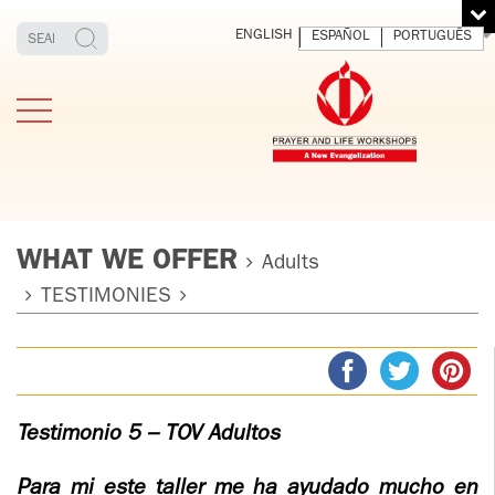
ENGLISH
ESPAÑOL
PORTUGUÊS
WHAT WE OFFER
Adults
TESTIMONIES
TESTIMONIES
THE FOUNDER
MEDITATING
E
AND LIVING
T
ADULTS
FATHER
O
IGNACIO
LARRAÑAGA
YOUNG ADULTS
Testimonio 5 – TOV Adultos
ORBEGOZO
OFM CAP.
PLW
Para mi este taller me ha ayudado mucho en