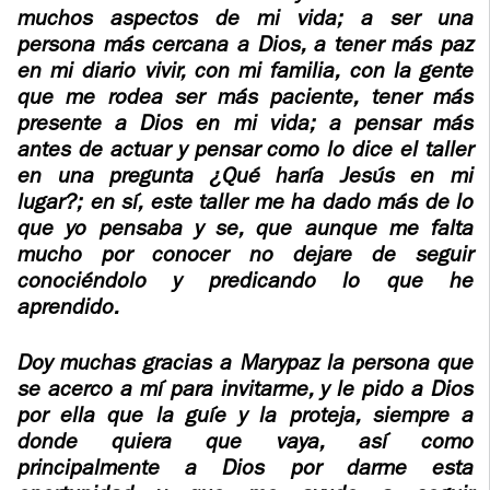
ADOLECENTS
muchos aspectos de mi vida; a ser una
HOMAGE
persona más cercana a Dios, a tener más paz
FATHER
PLW CHILDREN
en mi diario vivir, con mi familia, con la gente
IGNACIO
que me rodea ser más paciente, tener más
LARRAÑAGA
MARRIAGE
presente a Dios en mi vida; a pensar más
COURSE
antes de actuar y pensar como lo dice el taller
FATHER
en una pregunta ¿Qué haría Jesús en mi
IGNACIO
lugar?; en sí, este taller me ha dado más de lo
ENCOUNTERS –
LARRAÑAGA
que yo pensaba y se, que aunque me falta
EXPERIENCE OF
WORK
mucho por conocer no dejare de seguir
GOD
conociéndolo y predicando lo que he
BOOKS
aprendido.
EVANGELIZATION
TALKS AND
VIDEOS
MEETINGS
Doy muchas gracias a Marypaz la persona que
se acerco a mí para invitarme, y le pido a Dios
AUDIOS
CÍRCULOS DE
por ella que la guíe y la proteja, siempre a
ORACIÓN Y VIDA
donde quiera que vaya, así como
principalmente a Dios por darme esta