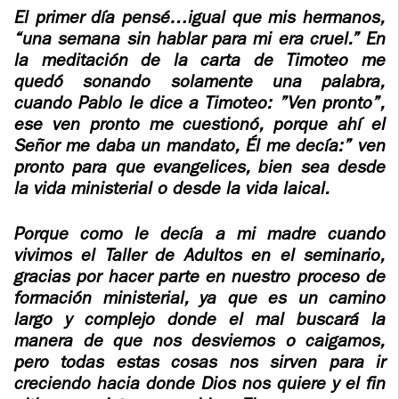
ADOLECENTS
El primer día pensé…igual que mis hermanos,
HOMAGE
“una semana sin hablar para mi era cruel.” En
FATHER
PLW CHILDREN
la meditación de la carta de Timoteo me
IGNACIO
quedó sonando solamente una palabra,
LARRAÑAGA
MARRIAGE
cuando Pablo le dice a Timoteo: ”Ven pronto”,
COURSE
ese ven pronto me cuestionó, porque ahí el
FATHER
Señor me daba un mandato, Él me decía:” ven
IGNACIO
ENCOUNTERS –
pronto para que evangelices, bien sea desde
LARRAÑAGA
EXPERIENCE OF
la vida ministerial o desde la vida laical.
WORK
GOD
Porque como le decía a mi madre cuando
BOOKS
EVANGELIZATION
vivimos el Taller de Adultos en el seminario,
TALKS AND
gracias por hacer parte en nuestro proceso de
VIDEOS
MEETINGS
formación ministerial, ya que es un camino
largo y complejo donde el mal buscará la
AUDIOS
CÍRCULOS DE
manera de que nos desviemos o caigamos,
ORACIÓN Y VIDA
pero todas estas cosas nos sirven para ir
creciendo hacia donde Dios nos quiere y el fin