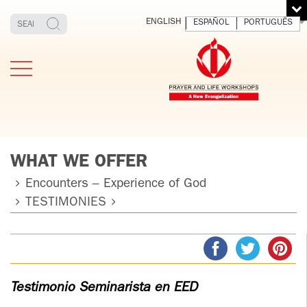
ENGLISH
ESPAÑOL
PORTUGUÊS
WHAT WE OFFER
Encounters – Experience of God
TESTIMONIES
TESTIMONIES
THE FOUNDER
MEDITATING
E
AND LIVING
T
ADULTS
FATHER
O
IGNACIO
LARRAÑAGA
YOUNG ADULTS
ORBEGOZO
Testimonio Seminarista en EED
OFM CAP.
PLW