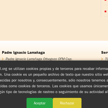
Padre Ignacio Larrañaga
Ser
Padre Ignacio Larrañaga Orbegozo OFM Cap.
TO
Homenaje Padre Ignacio Larrañaga
T
Obra Padre Ignacio Larrañaga
T
.org se utilizan cookies propias y de terceros para recabar infor
Libros
T
ón. Una cookie es un pequeño archivo de texto que nuestro sitio w
Videos
Cu
blecidas por nosotros y, consecuentemente, sólo nosotros tenemos ac
Audios
En
Ch
das como cookies de terceros. Las cookies que usamos únicamente i
Cí
ngún tipo de tecnologías de rastreo o seguimiento de su actividad a
www.tovpil.org
Aviso de Privacidad
Estructura
Guías Registrados
Aceptar
Rechazar