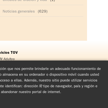
Círculos de oración y vida
(1)
Noticias generales
(629)
vicios TOV
V Adultos
OV Jóvenes
OV Adolescentes
mación que nos permite brindarle un adecuado funcionamiento de
OV Niños
eb almacena en su ordenador o dispositivo móvil cuando usted
rso Matrimonial
ceso a ellas. Además, nuestro sitio puede utilizar servicios
cuentro de Experiencia de Dios
arlas y Jornadas de Evangelización
dentifican: dirección IP, tipo de navegador, país y región e
rculos de Oración y Vida
l abandonar nuestro portal de internet.