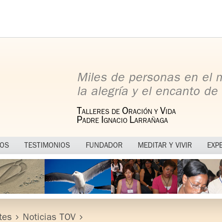
Miles de personas en el
la alegría y el encanto de 
T
O
V
ALLERES DE
RACIÓN Y
IDA
P
I
L
ADRE
GNACIO
ARRAÑAGA
MOS
TESTIMONIOS
FUNDADOR
MEDITAR Y VIVIR
EXP
tes
Noticias TOV