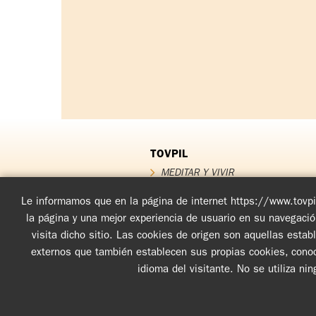
TOVPIL
MEDITAR Y VIVIR
QUIÉNES SOMOS
QUÉ OFRECEMOS
Le informamos que en la página de internet https://www.tovpil
Testimonios
la página y una mejor experiencia de usuario en su navegaci
FUNDADOR
visita dicho sitio. Las cookies de origen son aquellas esta
Noticias TOV
externos que también establecen sus propias cookies, conoci
idioma del visitante. No se utiliza ni