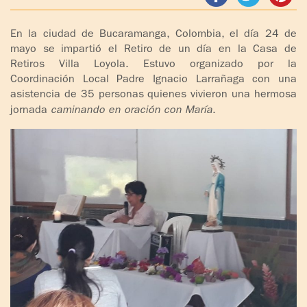
ADOLESCENTES
HOMENAJE
En la ciudad de Bucaramanga, Colombia, el día 24 de
PADRE
TOV NIÑOS
mayo se impartió el Retiro de un día en la Casa de
IGNACIO
Retiros Villa Loyola. Estuvo organizado por la
LARRAÑAGA
CURSO
Coordinación Local Padre Ignacio Larrañaga con una
MATRIMONIAL
asistencia de 35 personas quienes vivieron una hermosa
OBRA
jornada
caminando en oración con María
.
PADRE
ENCUENTRO DE
IGNACIO
EXPERIENCIA DE
LARRAÑAGA
DIOS
LIBROS
CHARLAS Y
JORNADAS DE
VIDEOS
EVANGELIZACIÓN
AUDIOS
CÍRCULOS DE
ORACIÓN Y VIDA