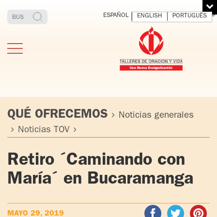
ESPAÑOL
ENGLISH
PORTUGUÊS
QUÉ OFRECEMOS
Noticias generales
Noticias TOV
ESTIMONIOS
FUNDADOR
MEDITAR
EXP
Retiro ´Caminando con
Y VIVIR
EL 
TOV ADULTOS
PADRE
DIO
María´ en Bucaramanga
IGNACIO
LARRAÑAGA
TOV JÓVENES
ORBEGOZO
OFM CAP.
TOV
MAYO 29, 2019