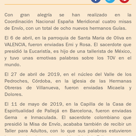
ADOLESCENTES
HOMENAJE
Con gran alegría se han realizado en la
PADRE
TOV NIÑOS
Coordinación Nacional España Meridional cuatro misas
IGNACIO
de Envío, con un total de ocho nuevos hermanos Guías.
LARRAÑAGA
CURSO
El 6 de abril, en la parroquia de Santa Maria de Oliva en
MATRIMONIAL
VALENCIA, fueron enviadas Emi y Rosa. El sacerdote que
OBRA
presidió la Eucaristía, es hijo de una tallerista de México,
PADRE
ENCUENTRO DE
y tuvo unas emotivas palabras sobre los TOV en el
IGNACIO
EXPERIENCIA DE
mundo.
LARRAÑAGA
DIOS
El 27 de abril de 2019, en el núcleo del Valle de los
Pedroches, Córdoba, en la iglesia de las Hermanas
LIBROS
CHARLAS Y
Obreras de Villanueva, fueron enviadas Micaela y
JORNADAS DE
Dolores.
VIDEOS
EVANGELIZACIÓN
El 11 de mayo de 2019, en la Capilla de la Casa de
Espiritualidad de Pallejá en Barcelona, fueron enviadas
AUDIOS
CÍRCULOS DE
Gema e Inmaculada. El sacerdote colombiano que
ORACIÓN Y VIDA
presidió la Misa de Envío, acababa también de recibir un
Taller para Adultos, con lo que sus palabras estuvieron