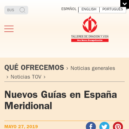
ESPAÑOL
ENGLISH
PORTUGUÊS
QUÉ OFRECEMOS
Noticias generales
Noticias TOV
ESTIMONIOS
FUNDADOR
MEDITAR
EXP
Nuevos Guías en España
Y VIVIR
EL 
TOV ADULTOS
PADRE
DIO
Meridional
IGNACIO
LARRAÑAGA
TOV JÓVENES
ORBEGOZO
OFM CAP.
TOV
MAYO 27, 2019