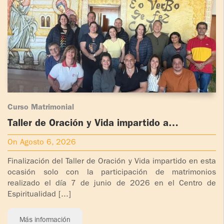
ADOLESCENTES
HOMENAJE
PADRE
TOV NIÑOS
IGNACIO
LARRAÑAGA
CURSO
MATRIMONIAL
OBRA
PADRE
ENCUENTRO DE
IGNACIO
EXPERIENCIA DE
Curso Matrimonial
LARRAÑAGA
DIOS
Taller de Oración y Vida impartido a
matrimonios.
LIBROS
CHARLAS Y
On Agosto 6, 2026
JORNADAS DE
Finalización del Taller de Oración y Vida impartido en esta
VIDEOS
EVANGELIZACIÓN
ocasión solo con la participación de matrimonios
realizado el día 7 de junio de 2026 en el Centro de
AUDIOS
CÍRCULOS DE
Espiritualidad [...]
ORACIÓN Y VIDA
Más información