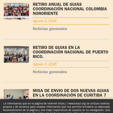
RETIRO ANUAL DE GUÍAS
COORDINACIÓN NACIONAL COLOMBIA
NORORIENTE
Agosto 6, 2026
Noticias generales
RETIRO DE GUÍAS EN LA
COORDINACIÓN NACIONAL DE PUERTO
RICO.
Agosto 6, 2026
Noticias generales
MISA DE ENVÍO DE DOS NUEVAS GUÍAS
EN LA COORDINACIÓN DE CURITIBA 7
Julio 29, 2026
Le informamos que en la página de internet https://www.tovpil.org se utilizan cookies
propias y de terceros para recabar información que nos permite brindarle un adecuado
funcionamiento de la página y una mejor experiencia de usuario en su navegación. Una
Noticias generales