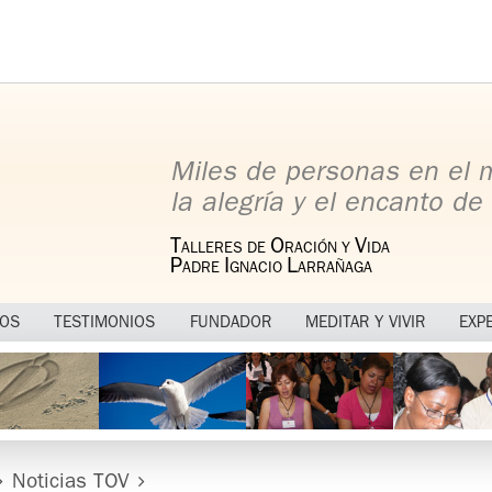
Miles de personas en el
la alegría y el encanto de 
T
O
V
ALLERES DE
RACIÓN Y
IDA
P
I
L
ADRE
GNACIO
ARRAÑAGA
MOS
TESTIMONIOS
FUNDADOR
MEDITAR Y VIVIR
EXP
Noticias TOV