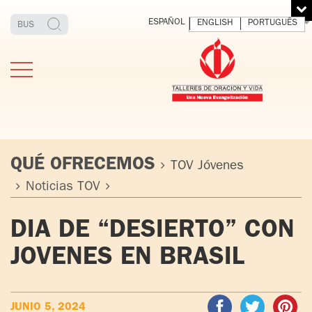
ESPAÑOL
ENGLISH
PORTUGUÊS
QUÉ OFRECEMOS
TOV Jóvenes
Noticias TOV
ESTIMONIOS
FUNDADOR
MEDITAR
EXP
DIA DE “DESIERTO” CON
Y VIVIR
EL 
TOV ADULTOS
PADRE
DIO
JOVENES EN BRASIL
IGNACIO
LARRAÑAGA
TOV JÓVENES
ORBEGOZO
OFM CAP.
TOV
JUNIO 5, 2024