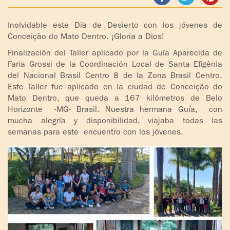
ADOLESCENTES
HOMENAJE
Inolvidable este Día de Desierto con los jóvenes de
PADRE
TOV NIÑOS
Conceição do Mato Dentro. ¡Gloria a Dios!
IGNACIO
Finalización del Taller aplicado por la Guía Aparecida de
LARRAÑAGA
CURSO
Faria Grossi de la Coordinación Local de Santa Efigênia
MATRIMONIAL
del Nacional Brasil Centro 8 de la Zona Brasil Centro.
OBRA
Este Taller fue aplicado en la ciudad de Conceição do
PADRE
ENCUENTRO DE
Mato Dentro, que queda a 167 kilómetros de Belo
IGNACIO
EXPERIENCIA DE
Horizonte -MG- Brasil. Nuestra hermana Guía, con
LARRAÑAGA
DIOS
mucha alegría y disponibilidad, viajaba todas las
semanas para este encuentro con los jóvenes.
LIBROS
CHARLAS Y
JORNADAS DE
VIDEOS
EVANGELIZACIÓN
AUDIOS
CÍRCULOS DE
ORACIÓN Y VIDA