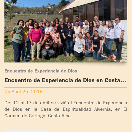
ADOLESCENTES
HOMENAJE
PADRE
TOV NIÑOS
IGNACIO
LARRAÑAGA
CURSO
MATRIMONIAL
OBRA
PADRE
ENCUENTRO DE
IGNACIO
EXPERIENCIA DE
LARRAÑAGA
DIOS
Encuentro de Experiencia de Dios
Encuentro de Experiencia de Dios en Costa
LIBROS
CHARLAS Y
Rica
JORNADAS DE
On Abril 25, 2019
VIDEOS
EVANGELIZACIÓN
Del 12 al 17 de abril se vivió el Encuentro de Experiencia
de Dios en la Casa de Espiritualidad Alvernia, en El
AUDIOS
CÍRCULOS DE
Carmen de Cartago, Costa Rica.
ORACIÓN Y VIDA