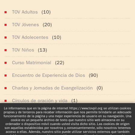
(165)
TOV Adultos
(10)
TOV Jóvenes
(20)
TOV Adolecentes
(10)
TOV Niños
(13)
Curso Matrimonial
(22)
Encuentro de Experiencia de Dios
(90)
Charlas y Jornadas de Evangelización
(0)
Círculos de oración y vida
(1)
Le informamos que en la página de internet https://www.tovpil.org se utilizan cookies
propias y de terceros para recabar información que nos permite brindarle un adecuado
Noticias generales
(629)
funcionamiento de la página y una mejor experiencia de usuario en su navegación. Una
cookie es un pequeño archivo de texto que nuestro sitio web almacena en su
ordenador o dispositivo móvil cuando usted visita dicho sitio. Las cookies de origen
son aquellas establecidas por nosotros y, consecuentemente, sólo nosotros tenemos
acceso a ellas. Además, nuestro sitio puede utilizar servicios externos que también