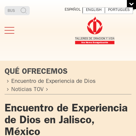
ESPAÑOL
ENGLISH
PORTUGUÊS
QUÉ OFRECEMOS
Encuentro de Experiencia de Dios
Noticias TOV
ESTIMONIOS
FUNDADOR
MEDITAR
EXP
Y VIVIR
EL 
TOV ADULTOS
PADRE
Encuentro de Experiencia
DIO
IGNACIO
de Dios en Jalisco,
LARRAÑAGA
TOV JÓVENES
ORBEGOZO
México
OFM CAP.
TOV