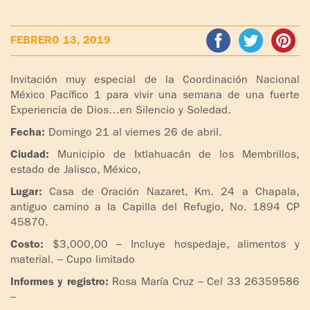
ADOLESCENTES
HOMENAJE
FEBRERO 13, 2019
PADRE
TOV NIÑOS
IGNACIO
LARRAÑAGA
CURSO
Invitación muy especial de la Coordinación Nacional
MATRIMONIAL
México Pacífico 1 para vivir una semana de una fuerte
OBRA
Experiencia de Dios…en Silencio y Soledad.
PADRE
ENCUENTRO DE
Fecha:
Domingo 21 al viernes 26 de abril.
IGNACIO
EXPERIENCIA DE
Ciudad:
Municipio de Ixtlahuacán de los Membrillos,
LARRAÑAGA
DIOS
estado de Jalisco, México,
Lugar:
Casa de Oración Nazaret, Km. 24 a Chapala,
LIBROS
CHARLAS Y
antiguo camino a la Capilla del Refugio, No. 1894 CP
JORNADAS DE
45870.
VIDEOS
EVANGELIZACIÓN
Costo:
$3,000,00 – Incluye hospedaje, alimentos y
material. – Cupo limitado
AUDIOS
CÍRCULOS DE
ORACIÓN Y VIDA
Informes y registro:
Rosa María Cruz – Cel 33 26359586
–