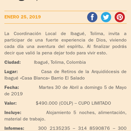
ADOLESCENTES
HOMENAJE
ENERO 25, 2019
PADRE
TOV NIÑOS
IGNACIO
LARRAÑAGA
CURSO
La Coordinación Local de Ibagué, Tolima, invita a
MATRIMONIAL
participar de una fuerte experiencia de Dios, viviendo
OBRA
cada día una aventura del espíritu. Al finalizar podrás
decir que valió la pena dejar todo para vivir esto.
PADRE
ENCUENTRO DE
IGNACIO
EXPERIENCIA DE
Ciudad:
Ibagué, Tolima, Colombia
LARRAÑAGA
DIOS
Lugar:
Casa de Retiros de la Arquidiócesis de
Ibagué «Casa Blanca» Barrio El Salado
LIBROS
CHARLAS Y
Fecha:
Martes 30 de Abril a domingo 5 de Mayo
JORNADAS DE
de 2019
VIDEOS
EVANGELIZACIÓN
Valor:
$490.000 (COLP) – CUPO LIMITADO
AUDIOS
CÍRCULOS DE
Incluye:
Alojamiento 5 noches, alimentación,
ORACIÓN Y VIDA
material de trabajo.
Informes:
300 2135235 – 314 8590876 – 300