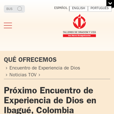
ESPAÑOL
ENGLISH
PORTUGUÊS
QUÉ OFRECEMOS
Encuentro de Experiencia de Dios
Noticias TOV
ESTIMONIOS
FUNDADOR
MEDITAR
EXP
Y VIVIR
EL 
TOV ADULTOS
PADRE
Próximo Encuentro de
DIO
IGNACIO
Experiencia de Dios en
LARRAÑAGA
TOV JÓVENES
ORBEGOZO
Ibagué, Colombia
OFM CAP.
TOV