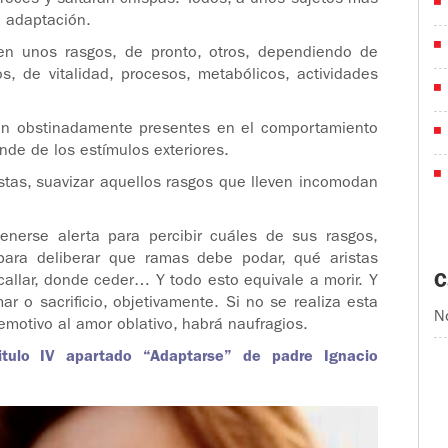
roces y saltarán chispas. Todos, a unos sujetos más
a adaptación.
cen unos rasgos, de pronto, otros, dependiendo de
s, de vitalidad, procesos, metabólicos, actividades
stán obstinadamente presentes en el comportamiento
de de los estímulos exteriores.
ristas, suavizar aquellos rasgos que lleven incomodan
nerse alerta para percibir cuáles de sus rasgos,
ara deliberar que ramas debe podar, qué aristas
C
callar, donde ceder… Y todo esto equivale a morir. Y
ar o sacrificio, objetivamente. Si no se realiza esta
N
l emotivo al amor oblativo, habrá naufragios.
itulo IV apartado “Adaptarse” de padre Ignacio