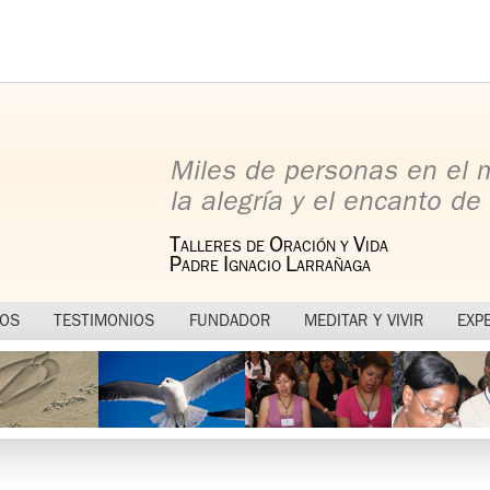
Miles de personas en el
la alegría y el encanto de 
T
O
V
ALLERES DE
RACIÓN Y
IDA
P
I
L
ADRE
GNACIO
ARRAÑAGA
MOS
TESTIMONIOS
FUNDADOR
MEDITAR Y VIVIR
EXP