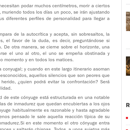
 necesitan podar muchos centímetros, morir a ciertos
, muriendo todos los días un poco, se irán ajustando
s diferentes perfiles de personalidad para llegar a
ara de la autocrítica y acepta, sin sobresaltos, la
os, el favor de la duda, es decir, preguntándose si
. De otra manera, se cierne sobre el horizonte, una
arse el uno al otro, el uno se empeña obstinada y
do momento y en todos los matices.
ia conyugal; y cuando en este largo itinerario asoman
desconocidos, aquellos silencios que son peores que
 herido, ¿quien podrá evitar la confrontación? Será
lidad.
ad de este cónyuge está estructurada en una notable
elas de inmadurez que quedan encubiertas a los ojos
R
cónyuge habitualmente es razonable y hasta agradable
nos pensado le sale aquella reacción típica de su
nmadurez.Si en este momento el otro cónyuge entra