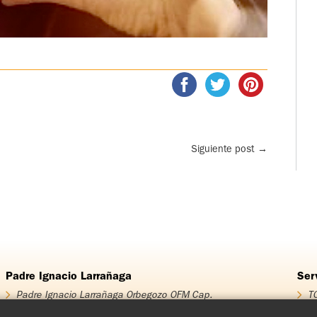
Siguiente post
→
Padre Ignacio Larrañaga
Ser
Padre Ignacio Larrañaga Orbegozo OFM Cap.
TO
Homenaje Padre Ignacio Larrañaga
T