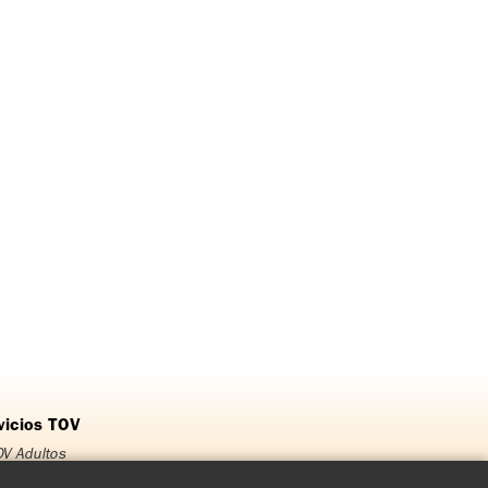
vicios TOV
V Adultos
OV Jóvenes