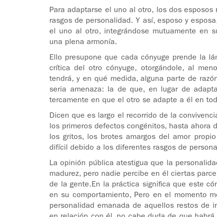
Para adaptarse el uno al otro, los dos esposos
rasgos de personalidad. Y así, esposo y esposa
el uno al otro, integrándose mutuamente en su
una plena armonía.
Ello presupone que cada cónyuge prende la lámp
crítica del otro cónyuge, otorgándole, al men
tendrá, y en qué medida, alguna parte de razón
seria amenaza: la de que, en lugar de adapt
tercamente en que el otro se adapte a él en to
Dicen que es largo el recorrido de la convivenc
los primeros defectos congénitos, hasta ahora 
los gritos, los brotes amargos del amor propio
difícil debido a los diferentes rasgos de persona
La opinión pública atestigua que la personalid
madurez, pero nadie percibe en él ciertas parc
de la gente.En la práctica significa que este 
en su comportamiento, Pero en el momento me
personalidad emanada de aquellos restos de i