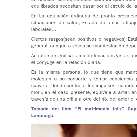
en relación con él, no cabe duda de que habrá 
equilibrados necesitan pasar por el círculo de l
En La actuación ordinaria de pronto prevale
situaciones de salud, Estado de amor, altibajo
laborales…
Ciertos rasgos(sean positivos o negativos) E
general, aunque a veces su manifestación depen
Adaptarse significa también limar, desgastar, a
el cónyuge en la relación diaria.
Es la misma persona, lo que tiene que mante
molestan a su consorte y tomar conciencia p
suavizar, dónde controlar los impulsos, cuando 
morir, en el caso presente, equivale a amar, am
travesía de una orilla a otra del río, del amor e
Tomado del libro “El matrimonio feliz” Cap
Larrañaga.