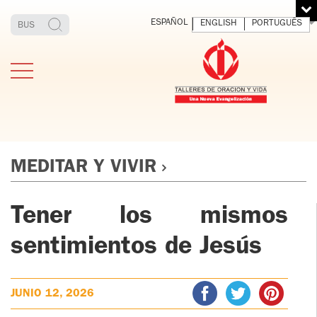
ESPAÑOL
ENGLISH
PORTUGUÊS
MEDITAR Y VIVIR
Tener los mismos
ESTIMONIOS
FUNDADOR
MEDITAR
EXP
Y VIVIR
EL 
TOV ADULTOS
sentimientos de Jesús
PADRE
DIO
IGNACIO
LARRAÑAGA
TOV JÓVENES
ORBEGOZO
JUNIO 12, 2026
OFM CAP.
TOV