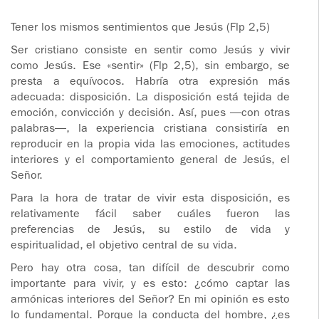
ADOLESCENTES
HOMENAJE
Tener los mismos sentimientos que Jesús (Flp 2,5)
PADRE
TOV NIÑOS
Ser cristiano consiste en sentir como Jesús y vivir
IGNACIO
como Jesús. Ese «sentir» (Flp 2,5), sin embargo, se
LARRAÑAGA
CURSO
presta a equívocos. Habría otra expresión más
MATRIMONIAL
adecuada: disposición. La disposición está tejida de
OBRA
emoción, convicción y decisión. Así, pues —con otras
palabras—, la experiencia cristiana consistiría en
PADRE
ENCUENTRO DE
reproducir en la propia vida las emociones, actitudes
IGNACIO
EXPERIENCIA DE
interiores y el comportamiento general de Jesús, el
LARRAÑAGA
DIOS
Señor.
Para la hora de tratar de vivir esta disposición, es
LIBROS
CHARLAS Y
relativamente fácil saber cuáles fueron las
JORNADAS DE
preferencias de Jesús, su estilo de vida y
VIDEOS
EVANGELIZACIÓN
espiritualidad, el objetivo central de su vida.
Pero hay otra cosa, tan difícil de descubrir como
AUDIOS
CÍRCULOS DE
importante para vivir, y es esto: ¿cómo captar las
ORACIÓN Y VIDA
armónicas interiores del Señor? En mi opinión es esto
lo fundamental. Porque la conducta del hombre, ¿es