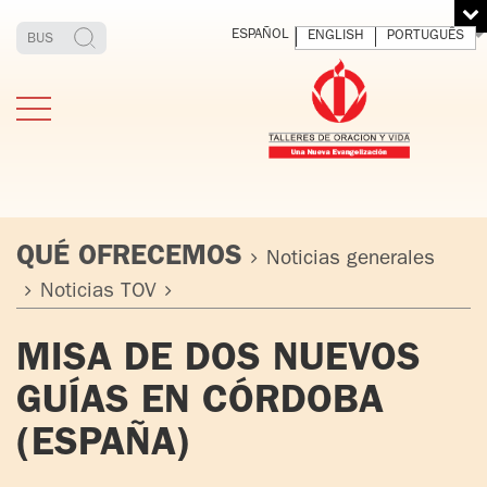
ESPAÑOL
ENGLISH
PORTUGUÊS
QUÉ OFRECEMOS
Noticias generales
Noticias TOV
ESTIMONIOS
FUNDADOR
MEDITAR
EXP
MISA DE DOS NUEVOS
Y VIVIR
EL 
TOV ADULTOS
PADRE
DIO
GUÍAS EN CÓRDOBA
IGNACIO
LARRAÑAGA
TOV JÓVENES
(ESPAÑA)
ORBEGOZO
OFM CAP.
TOV