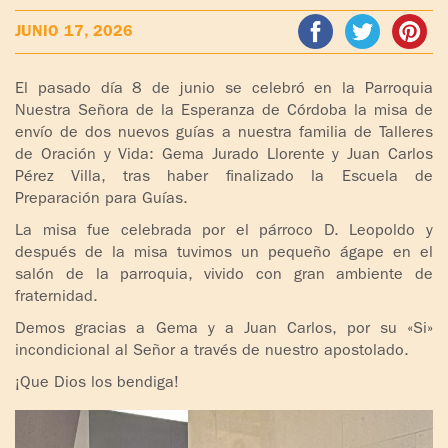
ADOLESCENTES
JUNIO 17, 2026
HOMENAJE
PADRE
TOV NIÑOS
IGNACIO
El pasado día 8 de junio se celebró en la Parroquia
LARRAÑAGA
Nuestra Señora de la Esperanza de Córdoba la misa de
CURSO
envío de dos nuevos guías a nuestra familia de Talleres
MATRIMONIAL
de Oración y Vida: Gema Jurado Llorente y Juan Carlos
OBRA
Pérez Villa, tras haber finalizado la Escuela de
PADRE
ENCUENTRO DE
Preparación para Guías.
IGNACIO
EXPERIENCIA DE
LARRAÑAGA
La misa fue celebrada por el párroco D. Leopoldo y
DIOS
después de la misa tuvimos un pequeño ágape en el
salón de la parroquia, vivido con gran ambiente de
LIBROS
CHARLAS Y
fraternidad.
JORNADAS DE
VIDEOS
Demos gracias a Gema y a Juan Carlos, por su «Si»
EVANGELIZACIÓN
incondicional al Señor a través de nuestro apostolado.
AUDIOS
CÍRCULOS DE
¡Que Dios los bendiga!
ORACIÓN Y VIDA