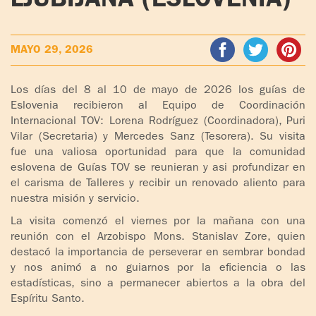
LJUBIJANA (ESLOVENIA)
ADOLESCENTES
HOMENAJE
PADRE
TOV NIÑOS
MAYO 29, 2026
IGNACIO
LARRAÑAGA
CURSO
Los días del 8 al 10 de mayo de 2026 los guías de
MATRIMONIAL
Eslovenia recibieron al Equipo de Coordinación
OBRA
Internacional TOV: Lorena Rodríguez (Coordinadora), Puri
PADRE
ENCUENTRO DE
Vilar (Secretaria) y Mercedes Sanz (Tesorera). Su visita
IGNACIO
EXPERIENCIA DE
fue una valiosa oportunidad para que la comunidad
LARRAÑAGA
DIOS
eslovena de Guías TOV se reunieran y asi profundizar en
el carisma de Talleres y recibir un renovado aliento para
LIBROS
CHARLAS Y
nuestra misión y servicio.
JORNADAS DE
La visita comenzó el viernes por la mañana con una
VIDEOS
EVANGELIZACIÓN
reunión con el Arzobispo Mons. Stanislav Zore, quien
destacó la importancia de perseverar en sembrar bondad
AUDIOS
CÍRCULOS DE
y nos animó a no guiarnos por la eficiencia o las
estadísticas, sino a permanecer abiertos a la obra del
ORACIÓN Y VIDA
Espíritu Santo.