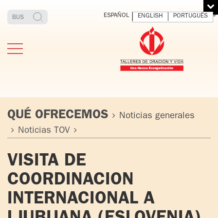
ESPAÑOL
ENGLISH
PORTUGUÊS
QUÉ OFRECEMOS
Noticias generales
Noticias TOV
ESTIMONIOS
FUNDADOR
MEDITAR
EXP
VISITA DE
Y VIVIR
EL 
TOV ADULTOS
PADRE
DIO
COORDINACION
IGNACIO
LARRAÑAGA
TOV JÓVENES
INTERNACIONAL A
ORBEGOZO
OFM CAP.
TOV