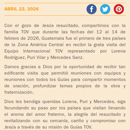
ADOLESCENTES
ABRIL 22, 2026
HOMENAJE
PADRE
TOV NIÑOS
IGNACIO
Con el gozo de Jesús resucitado, compartimos con la
LARRAÑAGA
familia TOV que durante las fechas del 12 al 14 de
CURSO
febrero de 2026, Guatemala fue el primero de tres países
MATRIMONIAL
de la Zona América Central en recibir la grata visita del
OBRA
Equipo Internacional TOV representado por Lorena
PADRE
ENCUENTRO DE
Rodríguez, Puri Vilar y Mercedes Sanz.
IGNACIO
EXPERIENCIA DE
LARRAÑAGA
Damos gracias a Dios por la oportunidad de recibir tan
DIOS
edificante visita que permitió reuniones con equipos y
reuniones con todos los Guías para compartir momentos
LIBROS
CHARLAS Y
de oración, profundizar temas propios de la obra y
JORNADAS DE
fraternización.
VIDEOS
EVANGELIZACIÓN
Dios les bendiga queridas Lorena, Puri y Mercedes, siga
fecundando su paso por los países que visitan llevando
AUDIOS
CÍRCULOS DE
el aroma del amor fraterno, la alegría del resucitado y
ORACIÓN Y VIDA
revitalizando con su cercanía, cariño y compromiso con
Jesús a través de su misión de Guías TOV.