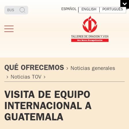
ESPAÑOL
ENGLISH
PORTUGUÊS
QUÉ OFRECEMOS
Noticias generales
Noticias TOV
ESTIMONIOS
FUNDADOR
MEDITAR
EXP
VISITA DE EQUIPO
Y VIVIR
EL 
TOV ADULTOS
PADRE
DIO
INTERNACIONAL A
IGNACIO
LARRAÑAGA
TOV JÓVENES
GUATEMALA
ORBEGOZO
OFM CAP.
TOV