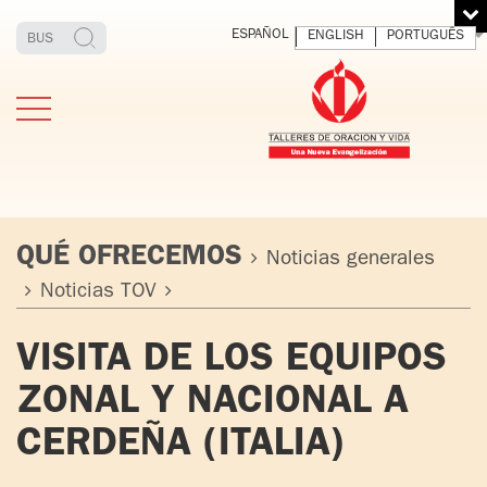
ESPAÑOL
ENGLISH
PORTUGUÊS
QUÉ OFRECEMOS
Noticias generales
Noticias TOV
ESTIMONIOS
FUNDADOR
MEDITAR
EXP
VISITA DE LOS EQUIPOS
Y VIVIR
EL 
TOV ADULTOS
PADRE
DIO
ZONAL Y NACIONAL A
IGNACIO
LARRAÑAGA
TOV JÓVENES
CERDEÑA (ITALIA)
ORBEGOZO
OFM CAP.
TOV