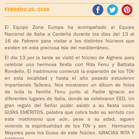
ADOLESCENTES
FEBRERO 25, 2026
HOMENAJE
PADRE
TOV NIÑOS
IGNACIO
El Equipo Zona Europa ha acompañado al Equipo
LARRAÑAGA
Nacional de Italia a Cerdeña durante los días del 13 al
CURSO
16 de Febrero para visitar a los distintos Núcleos que
MATRIMONIAL
existen en esta preciosa isla del mediterráneo.
OBRA
PADRE
ENCUENTRO DE
El día 13 por la tarde se visitó el Núcleo de Alghero para
IGNACIO
EXPERIENCIA DE
celebrar una hermosa fiesta con Rita Fenu y Battista
LARRAÑAGA
Rondello. El matrimonio comenzó la expansión de los TOV
DIOS
en esta localidad y hasta el año pasado estuvieron
impartiendo Talleres. Nos mostraron un álbum de fotos
LIBROS
CHARLAS Y
de toda la familia Fenu junto al Padre Ignacio en
JORNADAS DE
diferentes lugares de Italia, donde se celebraron EED. Un
VIDEOS
EVANGELIZACIÓN
gran regalo del Señor poder asistir a su fiesta como
GUÍAS EMÉRITOS, palabra que cobra todo su sentido con
AUDIOS
CÍRCULOS DE
este matrimonio que aún, pese a su edad, siguen
ORACIÓN Y VIDA
viviendo la espiritualidad de los TOV y son Hermanos
Mayores para los Guias de este Núcleo. GRACIAS RITA Y