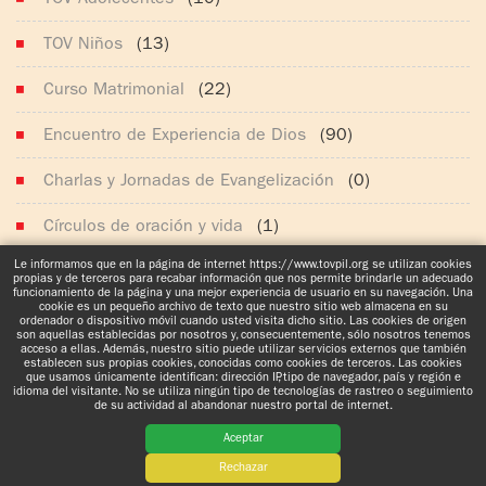
TOV Niños
(13)
Curso Matrimonial
(22)
Encuentro de Experiencia de Dios
(90)
Charlas y Jornadas de Evangelización
(0)
Círculos de oración y vida
(1)
Le informamos que en la página de internet https://www.tovpil.org se utilizan cookies
Noticias generales
(629)
propias y de terceros para recabar información que nos permite brindarle un adecuado
funcionamiento de la página y una mejor experiencia de usuario en su navegación. Una
cookie es un pequeño archivo de texto que nuestro sitio web almacena en su
ordenador o dispositivo móvil cuando usted visita dicho sitio. Las cookies de origen
son aquellas establecidas por nosotros y, consecuentemente, sólo nosotros tenemos
acceso a ellas. Además, nuestro sitio puede utilizar servicios externos que también
establecen sus propias cookies, conocidas como cookies de terceros. Las cookies
que usamos únicamente identifican: dirección IP, tipo de navegador, país y región e
idioma del visitante. No se utiliza ningún tipo de tecnologías de rastreo o seguimiento
www.tovpil.org
Aviso de Privacidad
Estructura
Guías Registrados
de su actividad al abandonar nuestro portal de internet.
Aceptar
Rechazar