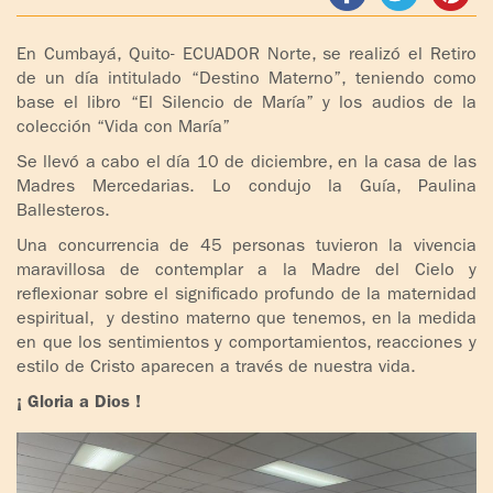
ADOLESCENTES
HOMENAJE
En Cumbayá, Quito- ECUADOR Norte, se realizó el Retiro
PADRE
TOV NIÑOS
de un día intitulado “Destino Materno”, teniendo como
IGNACIO
base el libro “El Silencio de María” y los audios de la
LARRAÑAGA
CURSO
colección “Vida con María”
MATRIMONIAL
Se llevó a cabo el día 10 de diciembre, en la casa de las
OBRA
Madres Mercedarias. Lo condujo la Guía, Paulina
PADRE
ENCUENTRO DE
Ballesteros.
IGNACIO
EXPERIENCIA DE
Una concurrencia de 45 personas tuvieron la vivencia
LARRAÑAGA
DIOS
maravillosa de contemplar a la Madre del Cielo y
reflexionar sobre el significado profundo de la maternidad
LIBROS
CHARLAS Y
espiritual, y destino materno que tenemos, en la medida
JORNADAS DE
en que los sentimientos y comportamientos, reacciones y
VIDEOS
EVANGELIZACIÓN
estilo de Cristo aparecen a través de nuestra vida.
¡ Gloria a Dios !
AUDIOS
CÍRCULOS DE
ORACIÓN Y VIDA