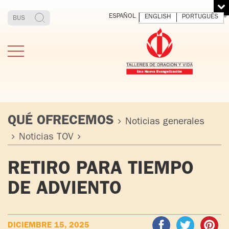
ESPAÑOL
ENGLISH
PORTUGUÊS
QUÉ OFRECEMOS
Noticias generales
Noticias TOV
ESTIMONIOS
FUNDADOR
MEDITAR
EXP
RETIRO PARA TIEMPO
Y VIVIR
EL 
TOV ADULTOS
PADRE
DIO
DE ADVIENTO
IGNACIO
LARRAÑAGA
TOV JÓVENES
ORBEGOZO
OFM CAP.
TOV
DICIEMBRE 15, 2025