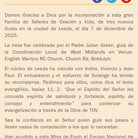
ADOLESCENTES
HOMENAJE
Damos Gracias a Dios por la incorporación a esta gran
PADRE
TOV NIÑOS
Familia de Talleres de Oración y Vida, de tres nuevos
IGNACIO
Guías en la ciudad de Leeds, el día 7 de diciembre de
LARRAÑAGA
CURSO
2025.
MATRIMONIAL
La misa fue celebrada por el Padre Julian Green, guía de
OBRA
la Coordinación Local de West Midlands en Venue:
PADRE
ENCUENTRO DE
English Martyrs RC Church, Church Rd, Biddulph.
IGNACIO
EXPERIENCIA DE
El núcleo de Leeds ha crecido con Indira, Vicenzo y Jean
LARRAÑAGA
DIOS
Paul. El entusiasmo y el esfuerzo de Solange ha tenido
su recompensa. Pedimos para ellos, como dice el texto
LIBROS
CHARLAS Y
evangélico, Isaías 11, 2.
“Que el Espíritu del Señor les
JORNADAS DE
conceda espíritu de sabiduría y fortaleza, espíritu de
VIDEOS
EVANGELIZACIÓN
consejo y entendimiento”
para comenzar su
evangelización a través de la Obra de TOV.
AUDIOS
CÍRCULOS DE
Sea la confianza en el Señor quien guíe sus pasos y
ORACIÓN Y VIDA
lleven vasos de consolación a los que lo necesitan.
Han acudido a esta Misa de Envío el Equipo Nacional de