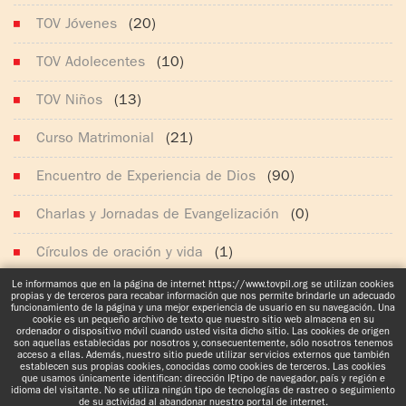
TOV Jóvenes
(20)
TOV Adolecentes
(10)
TOV Niños
(13)
Curso Matrimonial
(21)
Encuentro de Experiencia de Dios
(90)
Charlas y Jornadas de Evangelización
(0)
Círculos de oración y vida
(1)
Le informamos que en la página de internet https://www.tovpil.org se utilizan cookies
Noticias generales
(628)
propias y de terceros para recabar información que nos permite brindarle un adecuado
funcionamiento de la página y una mejor experiencia de usuario en su navegación. Una
cookie es un pequeño archivo de texto que nuestro sitio web almacena en su
ordenador o dispositivo móvil cuando usted visita dicho sitio. Las cookies de origen
son aquellas establecidas por nosotros y, consecuentemente, sólo nosotros tenemos
acceso a ellas. Además, nuestro sitio puede utilizar servicios externos que también
establecen sus propias cookies, conocidas como cookies de terceros. Las cookies
que usamos únicamente identifican: dirección IP, tipo de navegador, país y región e
idioma del visitante. No se utiliza ningún tipo de tecnologías de rastreo o seguimiento
www.tovpil.org
Aviso de Privacidad
Estructura
Guías Registrados
de su actividad al abandonar nuestro portal de internet.