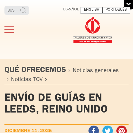
ESPAÑOL
ENGLISH
PORTUGUÊS
QUÉ OFRECEMOS
Noticias generales
Noticias TOV
ESTIMONIOS
FUNDADOR
MEDITAR
EXP
ENVÍO DE GUÍAS EN
Y VIVIR
EL 
TOV ADULTOS
PADRE
DIO
LEEDS, REINO UNIDO
IGNACIO
LARRAÑAGA
TOV JÓVENES
ORBEGOZO
OFM CAP.
TOV
DICIEMBRE 11, 2025