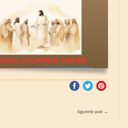
Siguiente post
→