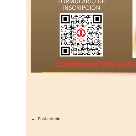
←
Post anterior