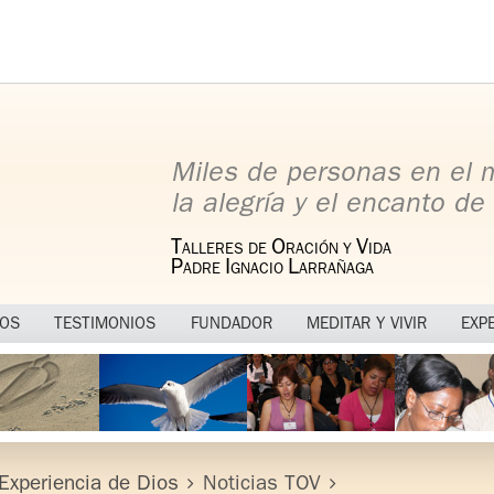
Miles de personas en el
la alegría y el encanto de 
T
O
V
ALLERES DE
RACIÓN Y
IDA
P
I
L
ADRE
GNACIO
ARRAÑAGA
MOS
TESTIMONIOS
FUNDADOR
MEDITAR Y VIVIR
EXP
Experiencia de Dios
Noticias TOV