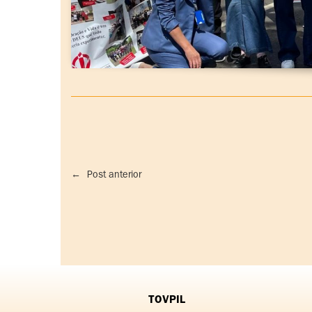
←
Post anterior
TOVPIL