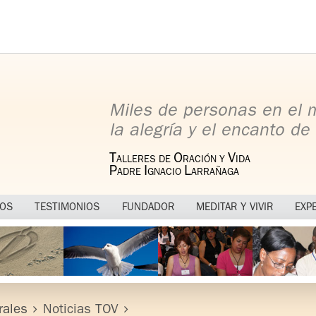
Miles de personas en el
la alegría y el encanto de 
T
O
V
ALLERES DE
RACIÓN Y
IDA
P
I
L
ADRE
GNACIO
ARRAÑAGA
MOS
TESTIMONIOS
FUNDADOR
MEDITAR Y VIVIR
EXP
rales
Noticias TOV