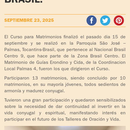
BRASIL.
ADOLESCENTES
HOMENAJE
PADRE
TOV NIÑOS
SEPTIEMBRE 23, 2025
IGNACIO
LARRAÑAGA
CURSO
El Curso para Matrimonios finalizó el pasado dia 15 de
MATRIMONIAL
septiembre y se realizó en la Parroquia São José –
OBRA
Palmas, Tocantins-Brasil, que pertenece al Nacional Brasil
PADRE
ENCUENTRO DE
Centro 9, que hace parte de la Zona Brasil Centro. El
IGNACIO
EXPERIENCIA DE
Matrimonio de Guías Erondino y Cida, de la Coordinacion
LARRAÑAGA
DIOS
Local Palmas 4, fueron los que dirigieron el Curso.
Participaron 13 matrimonios, siendo concluido por 10
LIBROS
CHARLAS Y
matrimonios, en su mayoría jóvenes, todos sedientos de
JORNADAS DE
armonía y madurez conyugal.
VIDEOS
EVANGELIZACIÓN
Tuvieron una gran participación y quedaron sensibilizados
sobre la necesidad de dar continuidad al invertir en la
AUDIOS
CÍRCULOS DE
vida conyugal y espiritual, manifestando interés en
ORACIÓN Y VIDA
participar en el futuro de los Talleres de Oración y Vida.