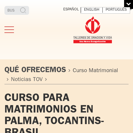
ESPAÑOL
ENGLISH
PORTUGUÊS
QUÉ OFRECEMOS
Curso Matrimonial
Noticias TOV
ESTIMONIOS
FUNDADOR
MEDITAR
EXP
CURSO PARA
Y VIVIR
EL 
TOV ADULTOS
PADRE
DIO
MATRIMONIOS EN
IGNACIO
LARRAÑAGA
TOV JÓVENES
PALMA, TOCANTINS-
ORBEGOZO
OFM CAP.
TOV