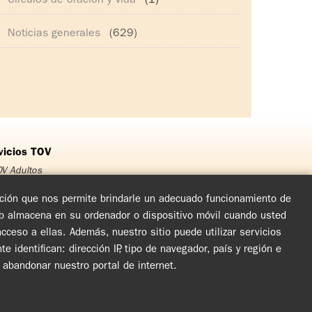
Círculos de oración y vida
(1)
Noticias generales
(629)
vicios TOV
V Adultos
OV Jóvenes
OV Adolescentes
mación que nos permite brindarle un adecuado funcionamiento de
OV Niños
eb almacena en su ordenador o dispositivo móvil cuando usted
rso Matrimonial
ceso a ellas. Además, nuestro sitio puede utilizar servicios
cuentro de Experiencia de Dios
arlas y Jornadas de Evangelización
dentifican: dirección IP, tipo de navegador, país y región e
rculos de Oración y Vida
l abandonar nuestro portal de internet.