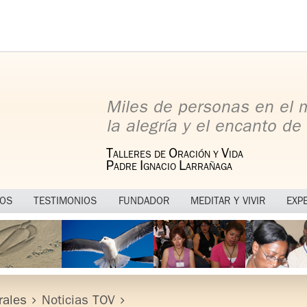
Miles de personas en el
la alegría y el encanto de 
T
O
V
ALLERES DE
RACIÓN Y
IDA
P
I
L
ADRE
GNACIO
ARRAÑAGA
MOS
TESTIMONIOS
FUNDADOR
MEDITAR Y VIVIR
EXP
rales
Noticias TOV