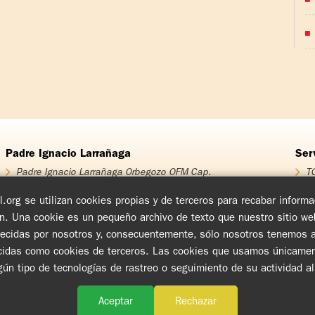
Padre Ignacio Larrañaga
Ser
Padre Ignacio Larrañaga Orbegozo OFM Cap.
TO
Homenaje Padre Ignacio Larrañaga
T
Obra Padre Ignacio Larrañaga
T
.org se utilizan cookies propias y de terceros para recabar infor
Libros
T
ón. Una cookie es un pequeño archivo de texto que nuestro sitio w
Videos
Cu
blecidas por nosotros y, consecuentemente, sólo nosotros tenemos ac
Audios
En
Ch
das como cookies de terceros. Las cookies que usamos únicamente i
Cí
ngún tipo de tecnologías de rastreo o seguimiento de su actividad a
www.tovpil.org
Aviso de Privacidad
Estructura
Guías Registrados
Aceptar
Rechazar