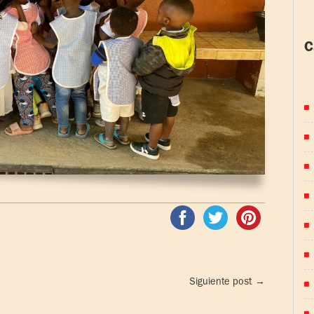
C
(
Siguiente post
→