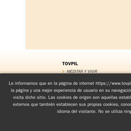
TOVPIL
MEDITAR Y VIVIR
QUIÉNES SOMOS
QUÉ OFRECEMOS
Le informamos que en la página de internet https://www.tovpil
Testimonios
la página y una mejor experiencia de usuario en su navegaci
FUNDADOR
visita dicho sitio. Las cookies de origen son aquellas esta
Noticias TOV
externos que también establecen sus propias cookies, conoci
idioma del visitante. No se utiliza ni