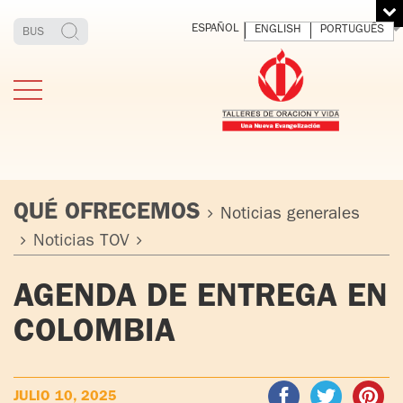
ESPAÑOL
ENGLISH
PORTUGUÊS
QUÉ OFRECEMOS
Noticias generales
Noticias TOV
ESTIMONIOS
FUNDADOR
MEDITAR
EXP
AGENDA DE ENTREGA EN
Y VIVIR
EL 
TOV ADULTOS
PADRE
DIO
COLOMBIA
IGNACIO
LARRAÑAGA
TOV JÓVENES
ORBEGOZO
OFM CAP.
TOV
JULIO 10, 2025