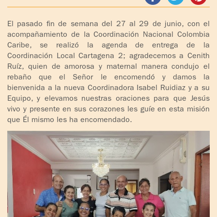
ADOLESCENTES
HOMENAJE
El pasado fin de semana del 27 al 29 de junio, con el
PADRE
TOV NIÑOS
acompañamiento de la Coordinación Nacional Colombia
IGNACIO
Caribe, se realizó la agenda de entrega de la
LARRAÑAGA
CURSO
Coordinación Local Cartagena 2; agradecemos a Cenith
MATRIMONIAL
Ruíz, quien de amorosa y maternal manera condujo el
OBRA
rebaño que el Señor le encomendó y damos la
bienvenida a la nueva Coordinadora Isabel Ruidiaz y a su
PADRE
ENCUENTRO DE
Equipo, y elevamos nuestras oraciones para que Jesús
IGNACIO
EXPERIENCIA DE
vivo y presente en sus corazones les guíe en esta misión
LARRAÑAGA
DIOS
que Él mismo les ha encomendado.
LIBROS
CHARLAS Y
JORNADAS DE
VIDEOS
EVANGELIZACIÓN
AUDIOS
CÍRCULOS DE
ORACIÓN Y VIDA