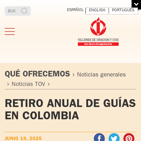
ESPAÑOL
ENGLISH
PORTUGUÊS
QUÉ OFRECEMOS
Noticias generales
Noticias TOV
ESTIMONIOS
FUNDADOR
MEDITAR
EXP
RETIRO ANUAL DE GUÍAS
Y VIVIR
EL 
TOV ADULTOS
PADRE
DIO
EN COLOMBIA
IGNACIO
LARRAÑAGA
TOV JÓVENES
ORBEGOZO
OFM CAP.
TOV
JUNIO 19, 2025