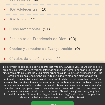
TOV Jóvenes
(20)
TOV Adolecentes
(10)
TOV Niños
(13)
Curso Matrimonial
(21)
Encuentro de Experiencia de Dios
(90)
Charlas y Jornadas de Evangelización
(0)
Círculos de oración y vida
(1)
Le informamos que en la página de internet https://www.tovpil.org se utilizan cookies
Noticias generales
(628)
propias y de terceros para recabar información que nos permite brindarle un adecuado
funcionamiento de la página y una mejor experiencia de usuario en su navegación. Una
cookie es un pequeño archivo de texto que nuestro sitio web almacena en su
ordenador o dispositivo móvil cuando usted visita dicho sitio. Las cookies de origen
son aquellas establecidas por nosotros y, consecuentemente, sólo nosotros tenemos
acceso a ellas. Además, nuestro sitio puede utilizar servicios externos que también
establecen sus propias cookies, conocidas como cookies de terceros. Las cookies
que usamos únicamente identifican: dirección IP, tipo de navegador, país y región e
idioma del visitante. No se utiliza ningún tipo de tecnologías de rastreo o seguimiento
www.tovpil.org
Aviso de Privacidad
Estructura
Guías Registrados
de su actividad al abandonar nuestro portal de internet.
Aceptar