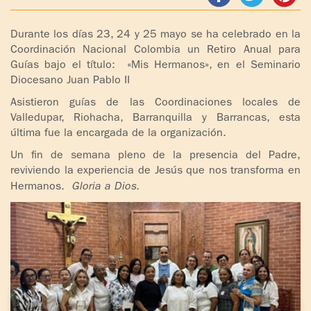
ADOLESCENTES
HOMENAJE
Durante los días 23, 24 y 25 mayo se ha celebrado en la
PADRE
TOV NIÑOS
Coordinación Nacional Colombia un Retiro Anual para
IGNACIO
Guías bajo el título: «Mis Hermanos», en el Seminario
LARRAÑAGA
CURSO
Diocesano Juan Pablo II
MATRIMONIAL
Asistieron guías de las Coordinaciones locales de
OBRA
Valledupar, Riohacha, Barranquilla y Barrancas, esta
PADRE
ENCUENTRO DE
última fue la encargada de la organización.
IGNACIO
EXPERIENCIA DE
Un fin de semana pleno de la presencia del Padre,
LARRAÑAGA
DIOS
reviviendo la experiencia de Jesús que nos transforma en
Hermanos.
Gloria a Dios.
LIBROS
CHARLAS Y
JORNADAS DE
VIDEOS
EVANGELIZACIÓN
AUDIOS
CÍRCULOS DE
ORACIÓN Y VIDA