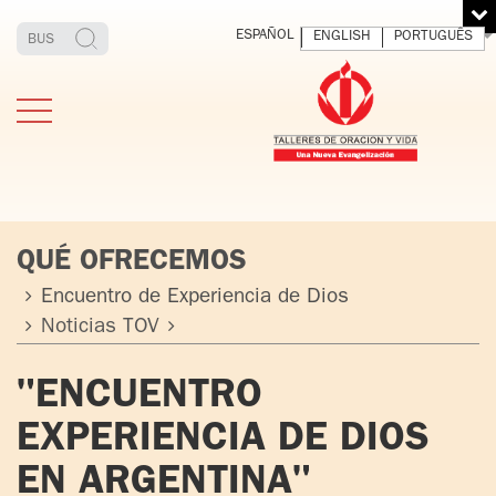
ESPAÑOL
ENGLISH
PORTUGUÊS
QUÉ OFRECEMOS
Encuentro de Experiencia de Dios
Noticias TOV
ESTIMONIOS
FUNDADOR
MEDITAR
EXP
Y VIVIR
EL 
TOV ADULTOS
PADRE
"ENCUENTRO
DIO
IGNACIO
EXPERIENCIA DE DIOS
LARRAÑAGA
TOV JÓVENES
ORBEGOZO
EN ARGENTINA"
OFM CAP.
TOV