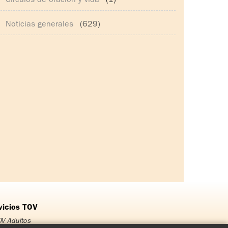
Círculos de oración y vida
(1)
Noticias generales
(629)
vicios TOV
V Adultos