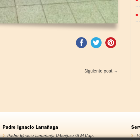
Siguiente post
→
Padre Ignacio Larrañaga
Ser
Padre Ignacio Larrañaga Orbegozo OFM Cap.
TO