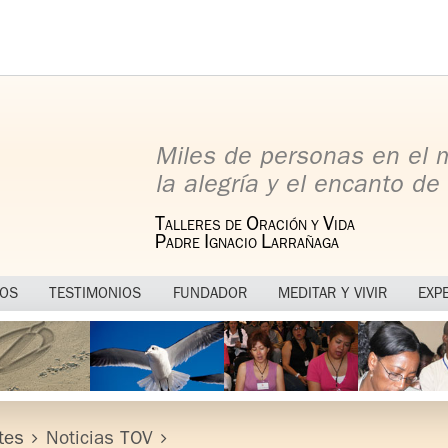
Miles de personas en el
la alegría y el encanto de 
T
O
V
ALLERES DE
RACIÓN Y
IDA
P
I
L
ADRE
GNACIO
ARRAÑAGA
MOS
TESTIMONIOS
FUNDADOR
MEDITAR Y VIVIR
EXP
tes
Noticias TOV