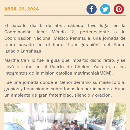
ADOLESCENTES
ABRIL 29, 2024
HOMENAJE
PADRE
TOV NIÑOS
IGNACIO
El pasado día 6 de abril, sábado, tuvo lugar en la
LARRAÑAGA
Coordinación local Mérida 2, perteneciente a la
CURSO
Coordinación Nacional México Península, una jornada de
MATRIMONIAL
retiro basado en el libro “Transfiguración” del Padre
OBRA
Ignacio Larrañaga.
PADRE
ENCUENTRO DE
IGNACIO
EXPERIENCIA DE
Martha Carrillo fue la guía que impartió dicho retiro, y se
LARRAÑAGA
llevó a cabo en el Puerto de Chelen, Yucatan, a los
DIOS
integrantes de la misión católica matrimonial(MCM).
LIBROS
CHARLAS Y
Fue una jornada donde el Señor derramó su misericordia,
JORNADAS DE
gracias y bendiciones sobre todos los participantes. Hubo
VIDEOS
un ambiente de gran fraternidad, silencio y oración.
EVANGELIZACIÓN
AUDIOS
CÍRCULOS DE
ORACIÓN Y VIDA