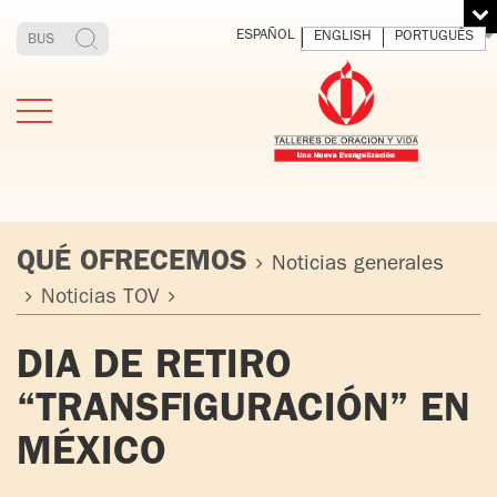
ESPAÑOL
ENGLISH
PORTUGUÊS
QUÉ OFRECEMOS
Noticias generales
Noticias TOV
ESTIMONIOS
FUNDADOR
MEDITAR
EXP
DIA DE RETIRO
Y VIVIR
EL 
TOV ADULTOS
PADRE
DIO
“TRANSFIGURACIÓN” EN
IGNACIO
LARRAÑAGA
TOV JÓVENES
MÉXICO
ORBEGOZO
OFM CAP.
TOV