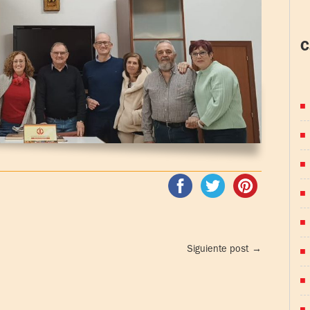
C
(
Siguiente post
→