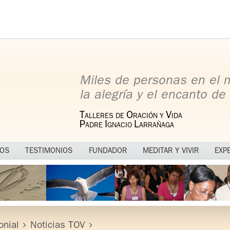
Miles de personas en el
la alegría y el encanto de 
T
O
V
ALLERES DE
RACIÓN Y
IDA
P
I
L
ADRE
GNACIO
ARRAÑAGA
MOS
TESTIMONIOS
FUNDADOR
MEDITAR Y VIVIR
EXP
onial
Noticias TOV