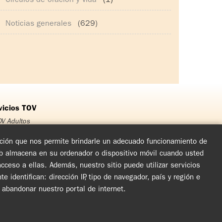
Círculos de oración y vida
(1)
Noticias generales
(629)
vicios TOV
V Adultos
OV Jóvenes
OV Adolescentes
mación que nos permite brindarle un adecuado funcionamiento de
OV Niños
eb almacena en su ordenador o dispositivo móvil cuando usted
rso Matrimonial
ceso a ellas. Además, nuestro sitio puede utilizar servicios
cuentro de Experiencia de Dios
arlas y Jornadas de Evangelización
dentifican: dirección IP, tipo de navegador, país y región e
rculos de Oración y Vida
l abandonar nuestro portal de internet.