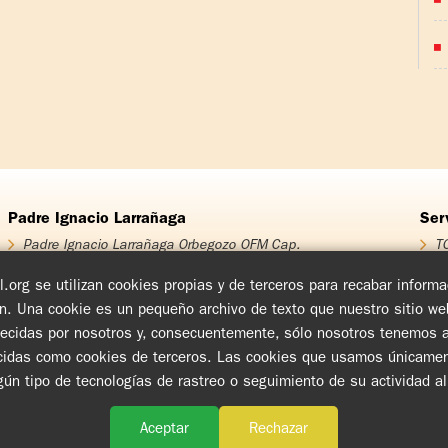
Padre Ignacio Larrañaga
Ser
Padre Ignacio Larrañaga Orbegozo OFM Cap.
TO
Homenaje Padre Ignacio Larrañaga
T
Obra Padre Ignacio Larrañaga
T
.org se utilizan cookies propias y de terceros para recabar infor
Libros
T
ón. Una cookie es un pequeño archivo de texto que nuestro sitio w
Videos
Cu
blecidas por nosotros y, consecuentemente, sólo nosotros tenemos ac
Audios
En
Ch
das como cookies de terceros. Las cookies que usamos únicamente i
Cí
ngún tipo de tecnologías de rastreo o seguimiento de su actividad a
www.tovpil.org
Aviso de Privacidad
Estructura
Guías Registrados
Aceptar
Rechazar