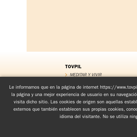
TOVPIL
MEDITAR Y VIVIR
QUIÉNES SOMOS
QUÉ OFRECEMOS
Le informamos que en la página de internet https://www.tovpil
Testimonios
la página y una mejor experiencia de usuario en su navegaci
FUNDADOR
visita dicho sitio. Las cookies de origen son aquellas esta
Noticias TOV
externos que también establecen sus propias cookies, conoci
idioma del visitante. No se utiliza ni