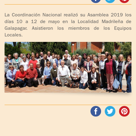
ADOLESCENTES
HOMENAJE
La Coordinación Nacional realizó su Asamblea 2019 los
PADRE
TOV NIÑOS
días 10 a 12 de mayo en la Localidad Madrileña de
IGNACIO
Galapagar. Asistieron los miembros de los Equipos
LARRAÑAGA
CURSO
Locales.
MATRIMONIAL
OBRA
PADRE
ENCUENTRO DE
IGNACIO
EXPERIENCIA DE
LARRAÑAGA
DIOS
LIBROS
CHARLAS Y
JORNADAS DE
VIDEOS
EVANGELIZACIÓN
AUDIOS
CÍRCULOS DE
ORACIÓN Y VIDA