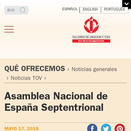
ESPAÑOL
ENGLISH
PORTUGUÊS
QUÉ OFRECEMOS
Noticias generales
Noticias TOV
ESTIMONIOS
FUNDADOR
MEDITAR
EXP
Asamblea Nacional de
Y VIVIR
EL 
TOV ADULTOS
PADRE
DIO
España Septentrional
IGNACIO
LARRAÑAGA
TOV JÓVENES
ORBEGOZO
OFM CAP.
TOV
MAYO 17, 2019