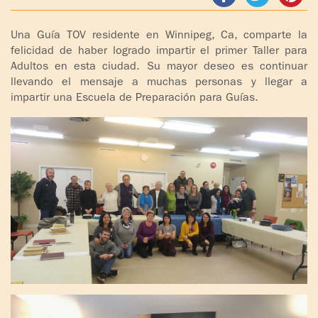
ADOLESCENTES
HOMENAJE
Una Guía TOV residente en Winnipeg, Ca, comparte la
PADRE
TOV NIÑOS
felicidad de haber logrado impartir el primer Taller para
IGNACIO
Adultos en esta ciudad. Su mayor deseo es continuar
LARRAÑAGA
CURSO
llevando el mensaje a muchas personas y llegar a
MATRIMONIAL
impartir una Escuela de Preparación para Guías.
OBRA
PADRE
ENCUENTRO DE
IGNACIO
EXPERIENCIA DE
LARRAÑAGA
DIOS
LIBROS
CHARLAS Y
JORNADAS DE
VIDEOS
EVANGELIZACIÓN
AUDIOS
CÍRCULOS DE
ORACIÓN Y VIDA