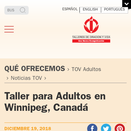
ESPAÑOL
ENGLISH
PORTUGUÊS
QUÉ OFRECEMOS
TOV Adultos
Noticias TOV
ESTIMONIOS
FUNDADOR
MEDITAR
EXP
Taller para Adultos en
Y VIVIR
EL 
TOV ADULTOS
PADRE
DIO
Winnipeg, Canadá
IGNACIO
LARRAÑAGA
TOV JÓVENES
ORBEGOZO
OFM CAP.
TOV
DICIEMBRE 19, 2018