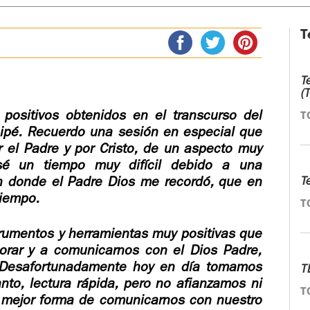
T
T
(
positivos obtenidos en el transcurso del
T
icipé. Recuerdo una sesión en especial que
 el Padre y por Cristo, de un aspecto muy
é un tiempo muy difícil debido a una
n donde el Padre Dios me recordó, que en
T
iempo.
T
trumentos y herramientas muy positivas que
orar y a comunicarnos con el Dios Padre,
n. Desafortunadamente hoy en día tomamos
T
anto, lectura rápida, pero no afianzamos ni
T
mejor forma de comunicarnos con nuestro