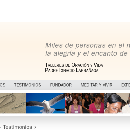
Miles de personas en el
la alegría y el encanto de 
T
O
V
ALLERES DE
RACIÓN Y
IDA
P
I
L
ADRE
GNACIO
ARRAÑAGA
MOS
TESTIMONIOS
FUNDADOR
MEDITAR Y VIVIR
EXP
Testimonios