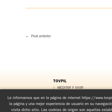
←
Post anterior
TOVPIL
MEDITAR Y VIVIR
QUIÉNES SOMOS
QUÉ OFRECEMOS
Le informamos que en la página de internet https://www.tovpil
Testimonios
la página y una mejor experiencia de usuario en su navegaci
FUNDADOR
visita dicho sitio. Las cookies de origen son aquellas esta
Noticias TOV