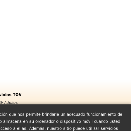
vicios TOV
V Adultos
OV Jóvenes
OV Adolescentes
mación que nos permite brindarle un adecuado funcionamiento de
OV Niños
eb almacena en su ordenador o dispositivo móvil cuando usted
rso Matrimonial
ceso a ellas. Además, nuestro sitio puede utilizar servicios
cuentro de Experiencia de Dios