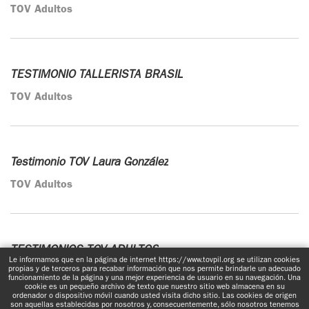
TOV Adultos
TESTIMONIO TALLERISTA BRASIL
TOV Adultos
Testimonio TOV Laura González
TOV Adultos
TESTIMONIOS TOV ADULTOS
Le informamos que en la página de internet https://www.tovpil.org se utilizan cookies
propias y de terceros para recabar información que nos permite brindarle un adecuado
TOV Adultos
funcionamiento de la página y una mejor experiencia de usuario en su navegación. Una
cookie es un pequeño archivo de texto que nuestro sitio web almacena en su
ordenador o dispositivo móvil cuando usted visita dicho sitio. Las cookies de origen
son aquellas establecidas por nosotros y, consecuentemente, sólo nosotros tenemos