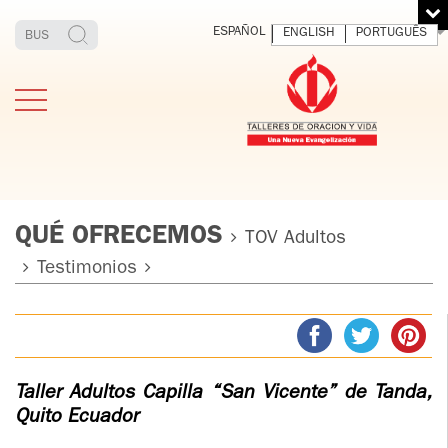
ESPAÑOL
ENGLISH
PORTUGUÊS
QUÉ OFRECEMOS
TOV Adultos
Testimonios
ESTIMONIOS
FUNDADOR
MEDITAR
EXP
Y VIVIR
EL 
TOV ADULTOS
PADRE
DIO
IGNACIO
LARRAÑAGA
TOV JÓVENES
Taller Adultos Capilla “San Vicente” de Tanda,
ORBEGOZO
Quito Ecuador
OFM CAP.
TOV