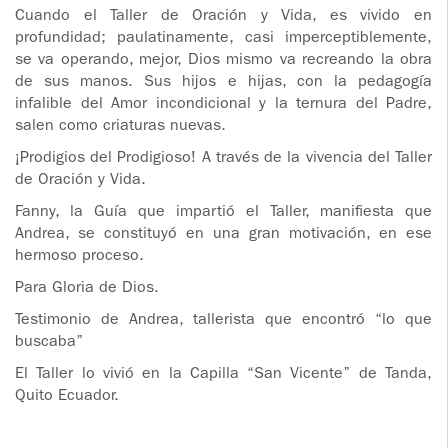
ADOLESCENTES
Cuando el Taller de Oración y Vida, es vivido en
HOMENAJE
profundidad; paulatinamente, casi imperceptiblemente,
se va operando, mejor, Dios mismo va recreando la obra
PADRE
TOV NIÑOS
de sus manos. Sus hijos e hijas, con la pedagogía
IGNACIO
infalible del Amor incondicional y la ternura del Padre,
LARRAÑAGA
CURSO
salen como criaturas nuevas.
MATRIMONIAL
¡Prodigios del Prodigioso! A través de la vivencia del Taller
OBRA
de Oración y Vida.
PADRE
ENCUENTRO DE
IGNACIO
EXPERIENCIA DE
Fanny, la Guía que impartió el Taller, manifiesta que
LARRAÑAGA
DIOS
Andrea, se constituyó en una gran motivación, en ese
hermoso proceso.
LIBROS
CHARLAS Y
Para Gloria de Dios.
JORNADAS DE
Testimonio de Andrea, tallerista que encontró “lo que
VIDEOS
EVANGELIZACIÓN
buscaba”
El Taller lo vivió en la Capilla “San Vicente” de Tanda,
AUDIOS
CÍRCULOS DE
Quito Ecuador.
ORACIÓN Y VIDA