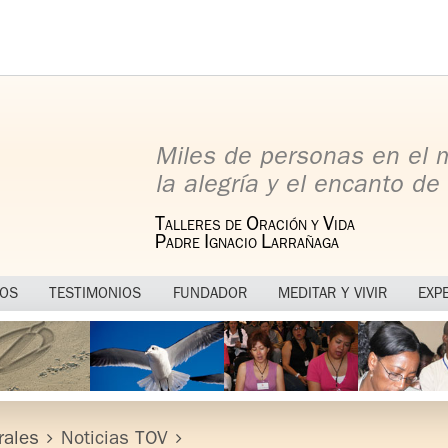
Miles de personas en el
la alegría y el encanto de 
T
O
V
ALLERES DE
RACIÓN Y
IDA
P
I
L
ADRE
GNACIO
ARRAÑAGA
MOS
TESTIMONIOS
FUNDADOR
MEDITAR Y VIVIR
EXP
rales
Noticias TOV