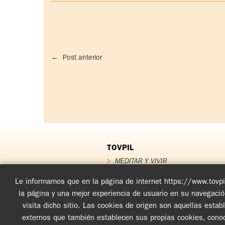
←
Post anterior
TOVPIL
MEDITAR Y VIVIR
QUIÉNES SOMOS
QUÉ OFRECEMOS
Le informamos que en la página de internet https://www.tovpil
Testimonios
la página y una mejor experiencia de usuario en su navegaci
FUNDADOR
visita dicho sitio. Las cookies de origen son aquellas esta
Noticias TOV
externos que también establecen sus propias cookies, conoci