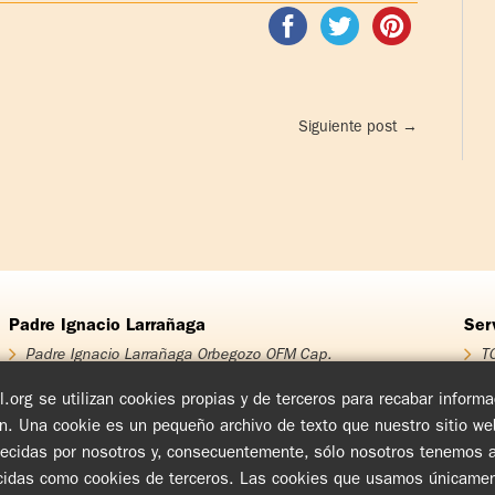
Siguiente post
→
Padre Ignacio Larrañaga
Ser
Padre Ignacio Larrañaga Orbegozo OFM Cap.
TO
Homenaje Padre Ignacio Larrañaga
T
Obra Padre Ignacio Larrañaga
T
.org se utilizan cookies propias y de terceros para recabar infor
Libros
T
ón. Una cookie es un pequeño archivo de texto que nuestro sitio w
Videos
Cu
blecidas por nosotros y, consecuentemente, sólo nosotros tenemos ac
Audios
En
Ch
das como cookies de terceros. Las cookies que usamos únicamente i
Cí