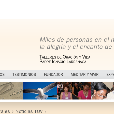
Miles de personas en el
la alegría y el encanto de 
T
O
V
ALLERES DE
RACIÓN Y
IDA
P
I
L
ADRE
GNACIO
ARRAÑAGA
MOS
TESTIMONIOS
FUNDADOR
MEDITAR Y VIVIR
EXP
rales
Noticias TOV