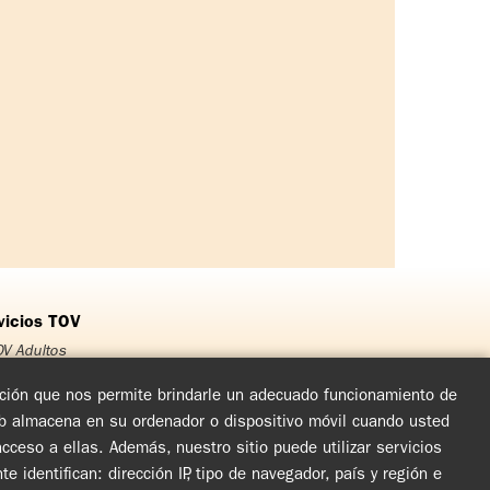
vicios TOV
V Adultos
OV Jóvenes
OV Adolescentes
mación que nos permite brindarle un adecuado funcionamiento de
OV Niños
eb almacena en su ordenador o dispositivo móvil cuando usted
rso Matrimonial
ceso a ellas. Además, nuestro sitio puede utilizar servicios
cuentro de Experiencia de Dios
arlas y Jornadas de Evangelización
dentifican: dirección IP, tipo de navegador, país y región e
rculos de Oración y Vida