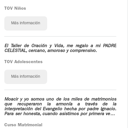
íntima y personalmente con Dios, por servirle a Dios a
través de esta espiritualidad.
TOV Niños
Más información
El Taller de Oración y Vida, me regalo a mi PADRE
CELESTlAL, cercano, amoroso y comprensivo.
TOV Adolescentes
Más información
Moacir y yo somos uno de los miles de matrimonios
que recuperaron la armonía a través de la
interpretación del Evangelio hecha por padre Ignacio.
Para ser honesta, cuando asistimos por primera vez a
la charla de padre Ignacio sobre el matrimonio, Moacir
me parecía lo peor de todo, incluso feo (cosa que él
Curso Matrimonial