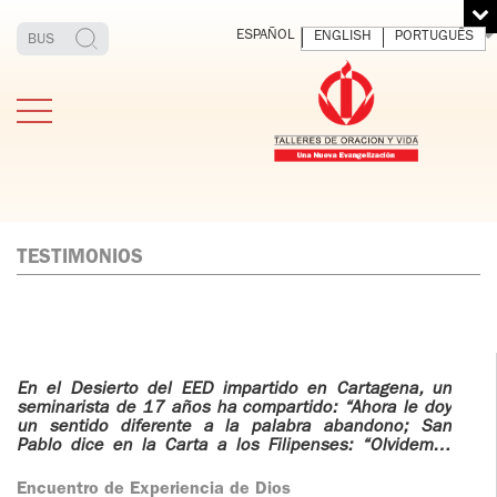
ESPAÑOL
ENGLISH
PORTUGUÊS
TESTIMONIOS
ESTIMONIOS
FUNDADOR
MEDITAR
EXP
Y VIVIR
EL 
TOV ADULTOS
PADRE
En el Desierto del EED impartido en Cartagena, un
DIO
IGNACIO
seminarista de 17 años ha compartido: “Ahora le doy
un sentido diferente a la palabra
abandono;
San
LARRAÑAGA
TOV JÓVENES
Pablo dice en la Carta a los Filipenses: “Olvidemos
ORBEGOZO
todo lo que está atrás y pensemos en lo que está por
delante”, y ahora el Señor me invita a abandonarme
OFM CAP.
TOV
Encuentro de Experiencia de Dios