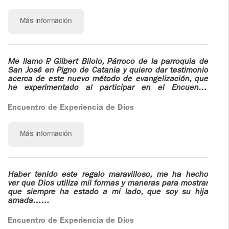
no es…) y yo estaba al borde de terminar el
matrimonio. Pero Dios entró para reinar en nuestro
hogar; hizo de mi único hijo un pastor de sus ovejas;
Más información
y a través de las lecturas de los libros de padre
Ignacio, yo he podido, y todavía sigo intentando poner
en práctica: “Si supiéramos comprender, no haría falta
perdonar…”
Me llamo P. Gilbert Bilolo, Párroco de la parroquia de
San José en Pigno de Catania y quiero dar testimonio
acerca de este nuevo método de evangelización, que
he experimentado al participar en el Encuentro
celebrado del 21 al 26 de febrero de 2016 en la
casa del Divino Maestro (Ariccia) . Me ha parecido
Encuentro de Experiencia de Dios
interesante esta nueva forma de evangelización,
porque considero que es importante promoverlo como
posterior instrumento de ayuda adicional para el
Más información
crecimiento espiritual de la persona y la comunidad.
Además, creo que es una experiencia útil para los
sacerdotes que se preocupan profundamente almas
heridas, que van en busca de un verdadero encuentro
con Dios y consigo mismo.
Haber tenido este regalo maravilloso, me ha hecho
ver que Dios utiliza mil formas y maneras para mostrar
que siempre ha estado a mi lado, que soy su hija
amada……
Encuentro de Experiencia de Dios