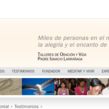
Miles de personas en el
la alegría y el encanto de 
T
O
V
ALLERES DE
RACIÓN Y
IDA
P
I
L
ADRE
GNACIO
ARRAÑAGA
MOS
TESTIMONIOS
FUNDADOR
MEDITAR Y VIVIR
EXP
onial
Testimonios