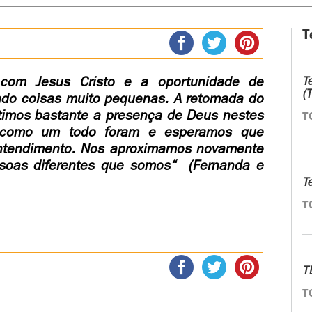
T
 com Jesus Cristo e a oportunidade de
T
(
ndo coisas muito pequenas. A retomada do
ntimos bastante a presença de Deus nestes
T
 como um todo foram e esperamos que
entendimento. Nos aproximamos novamente
ssoas diferentes que somos“ (Fernanda e
T
T
T
T