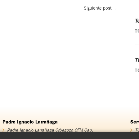
Siguiente post
→
T
T
T
T
Padre Ignacio Larrañaga
Ser
Padre Ignacio Larrañaga Orbegozo OFM Cap.
TO
Homenaje Padre Ignacio Larrañaga
T