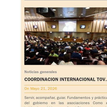
Noticias generales
COORDINACIÓN INTERNACIONAL TOV
PARTICIPA EN EL ENCUENTRO ANUAL
On Mayo 21, 2026
DEL DICASTERIO
Servir, acompañar, guiar. Fundamentos y práctic
del gobierno en las asociaciones Como 