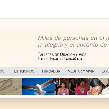
Miles de personas en el
la alegría y el encanto de 
T
O
V
ALLERES DE
RACIÓN Y
IDA
P
I
L
ADRE
GNACIO
ARRAÑAGA
MOS
TESTIMONIOS
FUNDADOR
MEDITAR Y VIVIR
EXP