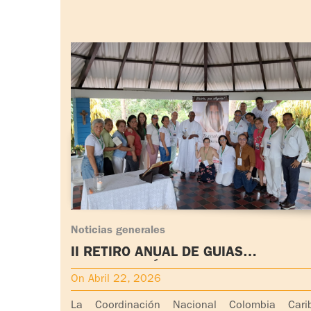
Noticias generales
II RETIRO ANUAL DE GUÍAS
COORDINACIÓN NACIONAL COLOMBI
On Abril 22, 2026
CARIBE "LLAMADOS Y ENVIADOS"
La Coordinación Nacional Colombia Cari