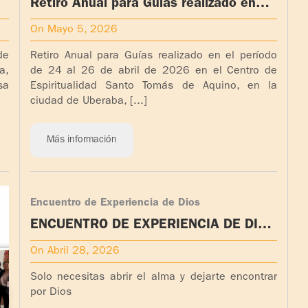
Retiro Anual para Guías realizado en
Uberaba, Brasil
On Mayo 5, 2026
de
Retiro Anual para Guías realizado en el período
a,
de 24 al 26 de abril de 2026 en el Centro de
sa
Espiritualidad Santo Tomás de Aquino, en la
ciudad de Uberaba, [...]
Más información
Encuentro de Experiencia de Dios
ENCUENTRO DE EXPERIENCIA DE DIOS
A REALIZAR EN LAKE DALLAS TEXAS
On Abril 28, 2026
EEUU
Solo necesitas abrir el alma y dejarte encontrar
por Dios