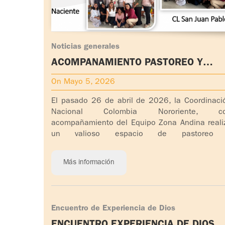
Noticias generales
ACOMPAÑAMIENTO PASTOREO Y
MULTIPLICACION COORDINACION
On Mayo 5, 2026
NACIONAL COLOMBIA NORORIENTE C
San Juan Pablo II
El pasado 26 de abril de 2026, la Coordinaci
Nacional Colombia Nororiente, c
acompañamiento del Equipo Zona Andina reali
un valioso espacio de pastoreo
acompañamiento para la multiplicación de [...]
Más información
Encuentro de Experiencia de Dios
ENCUENTRO EXPERIENCIA DE DIOS A