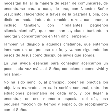
ADOLESCENTES
necesitan hallar la manera de rezar, de comunicarse, de
encontrarse cara a cara, de orar, con Nuestro Señor
HOMENAJE
Jesucristo. Haciéndolo a través de la Sagrada Biblia, con
PADRE
TOV NIÑOS
distintas modalidades de oración, rezos, canciones, e
IGNACIO
incluso también, con “¡relajantes pequeños
LARRAÑAGA
CURSO
silenciamientos!”, que nos han ayudado bastante a
MATRIMONIAL
meditar y concentrarnos en tan difícil empeño.-
OBRA
También va dirigido a aquellos cristianos, que estamos
PADRE
ENCUENTRO DE
inmersos en un proceso de fe, y vamos siguiendo los
IGNACIO
EXPERIENCIA DE
pasos de Jesús como discípulos suyos que somos.
LARRAÑAGA
DIOS
Es una ayuda esencial para conseguir acercarnos un
poco cada vez más, al Señor, conociendo como vivió y
LIBROS
CHARLAS Y
nos amó.-
JORNADAS DE
VIDEOS
EVANGELIZACIÓN
No ha sido sencillo, al principio, poner en práctica los
objetivos marcados en cada sesión semanal, entre las
situaciones personales de cada uno, y por llegar a
AUDIOS
CÍRCULOS DE
encontrar, en ese momento especial del día, esa
ORACIÓN Y VIDA
pequeña fracción de tiempo y espacio, de recogimiento
con el Señor.-