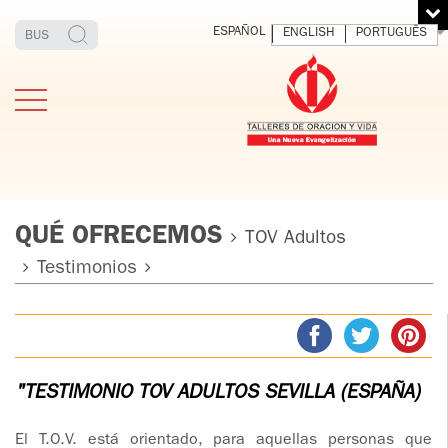
ESPAÑOL
ENGLISH
PORTUGUÊS
QUÉ OFRECEMOS
TOV Adultos
Testimonios
ESTIMONIOS
FUNDADOR
MEDITAR
EXP
Y VIVIR
EL 
TOV ADULTOS
PADRE
DIO
IGNACIO
LARRAÑAGA
TOV JÓVENES
"TESTIMONIO TOV ADULTOS SEVILLA (ESPAÑA)
ORBEGOZO
OFM CAP.
TOV
El T.O.V. está orientado, para aquellas personas que